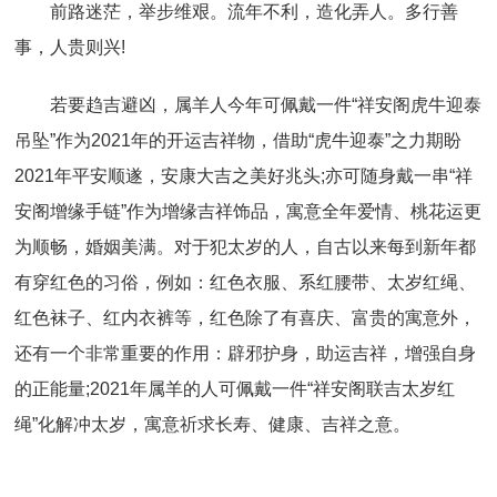
前路迷茫，举步维艰。流年不利，造化弄人。多行善
事，人贵则兴!
若要趋吉避凶，属羊人今年可佩戴一件“祥安阁虎牛迎泰
吊坠”作为2021年的开运吉祥物，借助“虎牛迎泰”之力期盼
2021年平安顺遂，安康大吉之美好兆头;亦可随身戴一串“祥
安阁增缘手链”作为增缘吉祥饰品，寓意全年爱情、桃花运更
为顺畅，婚姻美满。对于犯太岁的人，自古以来每到新年都
有穿红色的习俗，例如：红色衣服、系红腰带、太岁红绳、
红色袜子、红内衣裤等，红色除了有喜庆、富贵的寓意外，
还有一个非常重要的作用：辟邪护身，助运吉祥，增强自身
的正能量;2021年属羊的人可佩戴一件“祥安阁联吉太岁红
绳”化解冲太岁，寓意祈求长寿、健康、吉祥之意。