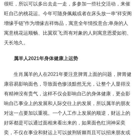
很旺，所以可以多出去走一走，多参加一些社交活动，来催
旺自己的桃花运。今年可随身佩戴或者在床头放一串“祥安阁
增缘手链”作为增缘吉祥饰品，寓意全年情投意合;单身的人
寓意桃花运顺畅、比翼双飞;而有对象的人则寓意恩爱如初、
天长地久。
属羊人2021年身体健康上运势
生肖属羊的人在2021年要注意脾胃上面的问题，脾胃健
康容易影响面色，导致面色惨淡黯然无光，让整个人显得没
有精神没有贵气，这样不仅会影响自己的身体健康，更会影
响自己事业上的发展和人际交往上的发展，所以属羊的朋友
对这一点要加以重视。一个人工作上发展的顺逆，财运上的
好坏都是可以通过面相来看出来的，如果面色红润神采奕
奕，不仅在事业和财运上可以披荆斩棘而且可以招来朋友或