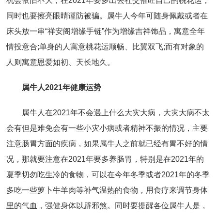
机会依旧不大，在2021年要多出去社交催旺自己的桃花运，
同时也要擦亮眼睛谨防被骗。属牛人今年可随身佩戴或者在
床头放一串“祥安阁增缘手链”作为增缘吉祥饰品，寓意全年
情投意合;单身的人寓意桃花运顺畅、比翼双飞;而有对象的
人则寓意恩爱如初、天长地久。
属牛人2021年健康运势
属牛人在2021年不会遇上什么大灾大病，大灾大病不太
会有但是难免会有一些小灾小病或者精神不振的情况，主要
注意肠胃方面的疾病，如果属牛人之前就已经有胃不好的情
况，那就要注意在2021年要多养肠胃，特别是在2021年的
夏季切勿吃生冷的食物，可以在今年冬季或者2021年的冬季
多吃一些萝卜牛羊肉等补气温热的食物，用食疗来调节身体
里的气血，强健身体以辟邪煞。同时要提醒各位属牛人是，