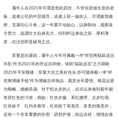
属牛人在2021年可谓是危机四伏，不管你是做生意的老
板，或者公司的中层领导，或者上班一族的人，可谓敌我难
辨，充满勾心斗角，这一年要不动如山，以静制动，观察各
方势力，低调壮大自身实力，待到时运来临之际，厚积薄
发，此法也即是破局之法。
若要趋吉避凶，属牛人今年可佩戴一件“祥安阁福鼠送吉
吊坠”作为2021年的开运吉祥物，借助“福鼠送吉”之力期盼
2021年平安顺遂，安康大吉之美好兆头;亦可随身戴一串“祥
安阁增缘手链”作为增缘吉祥饰品，寓意全年爱情、桃花运更
为顺畅，婚姻美满。对于犯太岁的人，自古以来每到新年都
有穿红色的习俗，例如：红色衣服、系红腰带、太岁红绳、
红色袜子、红内衣裤等，红色除了有喜庆、富贵的寓意外，
还有一个非常重要的作用：辟邪护身，助运吉祥，增强自身