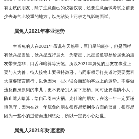
有面试的朋友，除了注意自己的仪容仪表，还要注意面试考试之前要
少去晦气比较重的地方，以免沾染上污秽之气影响面试。
属兔人2021年事业运势
生肖兔的人在2021年虽说有天魁星，巨门星的庇护，但是同样
有伏兵星当道，伏兵星五行属火，为暗星，此星当道容易给属兔的朋
友带来是非，口舌和暗算等灾煞。所以2021年属兔的朋友在事业上
要与人为善，待人接物上要保持谦逊，与同事领导打交道时更要宽容
大度要谨言慎行，以免因为一些小误会而影响事业上的运势。不要做
违反自身原则的事儿，更不要给别人留下把柄。同时还要谨防小人，
防止遭人暗算，给自己引来灾祸。走仕途的朋友，在这一年一定要谨
慎保守，因为在这一年属兔的朋友很容易受到多方面的监督，很容易
因为一些小的过错而遭到惩处，所以一定要小心处世。
属兔人2021年财运运势