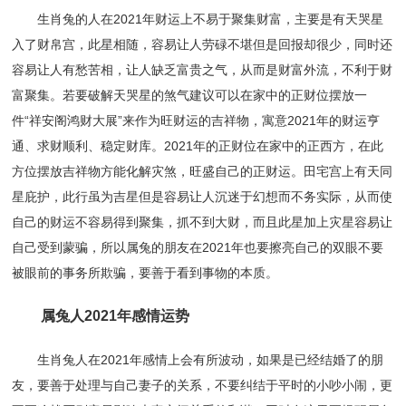
生肖兔的人在2021年财运上不易于聚集财富，主要是有天哭星
入了财帛宫，此星相随，容易让人劳碌不堪但是回报却很少，同时还
容易让人有愁苦相，让人缺乏富贵之气，从而是财富外流，不利于财
富聚集。若要破解天哭星的煞气建议可以在家中的正财位摆放一
件“祥安阁鸿财大展”来作为旺财运的吉祥物，寓意2021年的财运亨
通、求财顺利、稳定财库。2021年的正财位在家中的正西方，在此
方位摆放吉祥物方能化解灾煞，旺盛自己的正财运。田宅宫上有天同
星庇护，此行虽为吉星但是容易让人沉迷于幻想而不务实际，从而使
自己的财运不容易得到聚集，抓不到大财，而且此星加上灾星容易让
自己受到蒙骗，所以属兔的朋友在2021年也要擦亮自己的双眼不要
被眼前的事务所欺骗，要善于看到事物的本质。
属兔人2021年感情运势
生肖兔人在2021年感情上会有所波动，如果是已经结婚了的朋
友，要善于处理与自己妻子的关系，不要纠结于平时的小吵小闹，更