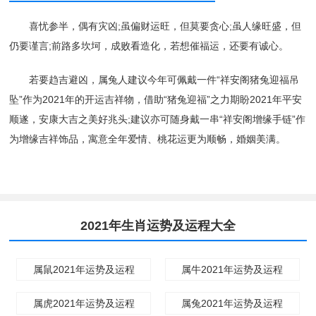
喜忧参半，偶有灾凶;虽偏财运旺，但莫要贪心;虽人缘旺盛，但
仍要谨言;前路多坎坷，成败看造化，若想催福运，还要有诚心。
若要趋吉避凶，属兔人建议今年可佩戴一件“祥安阁猪兔迎福吊
坠”作为2021年的开运吉祥物，借助“猪兔迎福”之力期盼2021年平安
顺遂，安康大吉之美好兆头;建议亦可随身戴一串“祥安阁增缘手链”作
为增缘吉祥饰品，寓意全年爱情、桃花运更为顺畅，婚姻美满。
2021年生肖运势及运程大全
属鼠2021年运势及运程
属牛2021年运势及运程
属虎2021年运势及运程
属兔2021年运势及运程