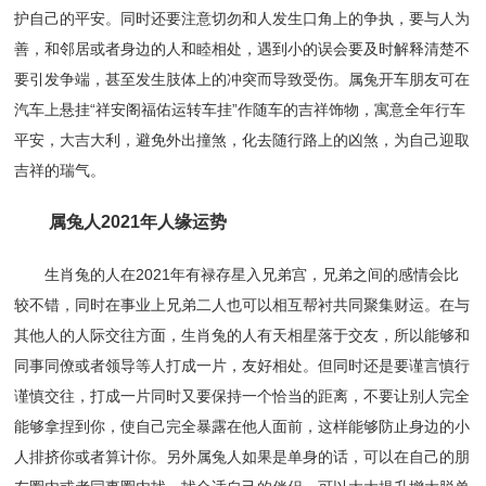
护自己的平安。同时还要注意切勿和人发生口角上的争执，要与人为
善，和邻居或者身边的人和睦相处，遇到小的误会要及时解释清楚不
要引发争端，甚至发生肢体上的冲突而导致受伤。属兔开车朋友可在
汽车上悬挂“祥安阁福佑运转车挂”作随车的吉祥饰物，寓意全年行车
平安，大吉大利，避免外出撞煞，化去随行路上的凶煞，为自己迎取
吉祥的瑞气。
属兔人2021年人缘运势
生肖兔的人在2021年有禄存星入兄弟宫，兄弟之间的感情会比
较不错，同时在事业上兄弟二人也可以相互帮衬共同聚集财运。在与
其他人的人际交往方面，生肖兔的人有天相星落于交友，所以能够和
同事同僚或者领导等人打成一片，友好相处。但同时还是要谨言慎行
谨慎交往，打成一片同时又要保持一个恰当的距离，不要让别人完全
能够拿捏到你，使自己完全暴露在他人面前，这样能够防止身边的小
人排挤你或者算计你。另外属兔人如果是单身的话，可以在自己的朋