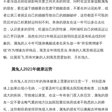
不要冷战否则容易影响夫妻之间关系的和谐。同时在这里要提醒属兔
的朋友，要忠诚于婚姻要自觉遵守婚姻道德，不要在外沾花粘草，或
者让第三者插足自己的婚姻导致自己的婚姻破碎，这些都是不可取的
而且对自己积累财运特别不利。单身的朋友在这一年可以多出去社
交，认识更多的异性，旺盛自己的异性缘，同时催旺自己的桃花运让
自己早日脱单，虽然在2021年桃花运比较弱但是还是有机会找到对
象的。属兔的人今年可随身佩戴或者在床头放一串“祥安阁增缘手
链”作为增缘吉祥饰品，寓意全年情投意合;单身的人寓意桃花运顺
畅、比翼双飞;而有对象的人则寓意恩爱如初、天长地久。
属兔人2021年健康运势
生肖兔人在2021年的身体健康上需要好好注意一下，特别是身
体上如果出现小毛病，一定要及时引起重视去医院检查检查，以免酿
成大的疾病，导致难以康复。在这一年有丧门星入疾厄宫，属兔的朋
友一定不要去晦气重的地方比如医院重症病房或者不熟悉的人的葬
礼，这些都容易使得邪煞侵入身体，属兔的朋友可以佩戴吉祥物来保