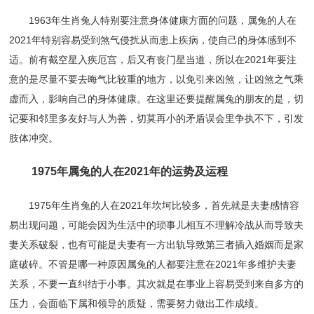
1963年生肖兔人特别要注意身体健康方面的问题，属兔的人在
2021年特别容易受到煞气侵扰从而患上疾病，使自己的身体感到不
适。前有截空星入疾厄宫，后又有丧门星当道，所以在2021年要注
意的是尽量不要去晦气比较重的地方，以免引来凶煞，让凶煞之气乘
虚而入，影响自己的身体健康。在这里还要提醒属兔的朋友的是，切
记要和邻里多友好与人为善，切莫再小的矛盾误会里争执不下，引发
肢体冲突。
1975年属兔的人在2021年的运势及运程
1975年生肖兔的人在2021年坎坷比较多，首先就是夫妻感情容
易出现问题，可能会因为生活中的琐事儿相互不理解冷战从而导致夫
妻关系破裂，也有可能是夫妻有一方出轨导致第三者插入婚姻而是家
庭破碎。不管是哪一种原因属兔的人都要注意在2021年多维护夫妻
关系，不要一直纠结于小事。其次就是在事业上容易受到来自多方的
压力，会面临下属和领导的质疑，需要努力做出工作成绩。