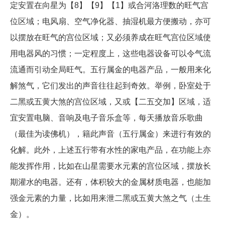
定安置在向星为【8】【9】【1】或合河洛理数的旺气宫
位区域；电风扇、空气净化器、抽湿机最方便搬动，亦可
以摆放在旺气的宫位区域；又必须养成在旺气宫位区域使
用电器风的习惯；一定程度上，这些电器设备可以令气流
流通而引动全局旺气。五行属金的电器产品，一般用来化
解煞气，它们发出的声音往往起到奇效。举例，卧室处于
二黑或五黄大煞的宫位区域，又或【二五交加】区域，适
宜安置电脑、音响及电子音乐盒等，每天播放音乐歌曲
（最佳为读佛机），籍此声音（五行属金）来进行有效的
化解。此外，上述五行带有水性的家电产品，在功能上亦
能发挥作用，比如在山星需要水元素的宫位区域，摆放长
期灌水的电器。还有，体积较大的金属材质电器，也能加
强金元素的力量，比如用来泄二黑或五黄大煞之气（土生
金）。