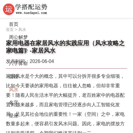
首页
首页
>
风水
周公解梦
家用电器在家居风水的实践应用（风水攻略之
家电篇）-家居风水
生肖运势
发布时间：2026-06-04
八字算命
家居风水是个大的概念，其中可以分拆开很多专业细项，
面相
比如今天要谈的家用电器，往往被人忽略，但却非常重
风水
要！随着人民生活水平的大幅提升，老百姓家中的电器配
名字
置则越来越多，而且家电管理已经逐步向人工智能化发
展，足见其社会地位的重要性！一家（空间）之中，家电
星座
数量多起来，便容易引发风水问题。因此，家电的摆放方