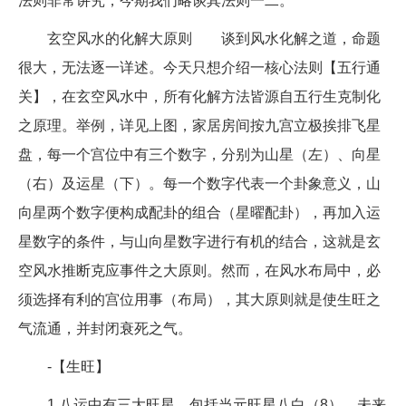
法则非常讲究，今期我们略谈其法则一二。
玄空风水的化解大原则 谈到风水化解之道，命题
很大，无法逐一详述。今天只想介绍一核心法则【五行通
关】，在玄空风水中，所有化解方法皆源自五行生克制化
之原理。举例，详见上图，家居房间按九宫立极挨排飞星
盘，每一个宫位中有三个数字，分别为山星（左）、向星
（右）及运星（下）。每一个数字代表一个卦象意义，山
向星两个数字便构成配卦的组合（星曜配卦），再加入运
星数字的条件，与山向星数字进行有机的结合，这就是玄
空风水推断克应事件之大原则。然而，在风水布局中，必
须选择有利的宫位用事（布局），其大原则就是使生旺之
气流通，并封闭衰死之气。
-【生旺】
1.八运中有三大旺星，包括当元旺星八白（8），未来