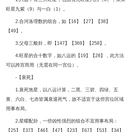
旺星九紫（9）与一白（1）。
2.合河洛理数的组合，如【16】【27】【38】
【49】。
3.父母三般卦，即【147】【369】【258】。
4.旺星的合十数字，如八运的【19】【28】，此方法
可以跨宫而用（无需在同一宫位）。
-【衰死】
1.衰死煞星，以八运计算，二黑、三碧、四绿、五
黄、六白、七赤皆属衰退死气，故不适宜于这些宫位区域
用事布局。
2.星曜配卦，一些凶性强烈的组合不宜用事布局：
【25】【37】【46】【47】【23】【67】【53】【34】