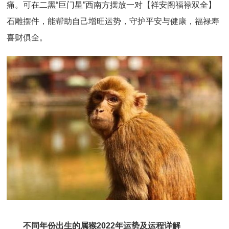
痛。可在二黑“巨门星”西南方摆放一对【祥安阁福禄双全】
石雕摆件，能帮助自己增旺运势，守护平安与健康，福禄寿
喜财俱全。
不同年份出生的属猴2022年运势及运程详解