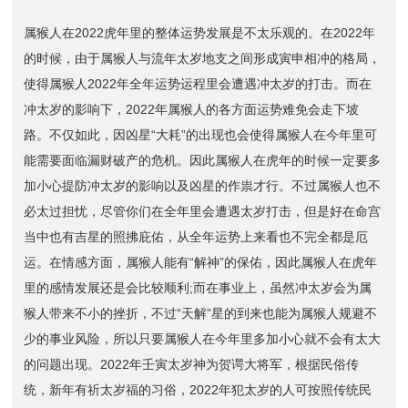
属猴人在2022虎年里的整体运势发展是不太乐观的。在2022年
的时候，由于属猴人与流年太岁地支之间形成寅申相冲的格局，
使得属猴人2022年全年运势运程里会遭遇冲太岁的打击。而在
冲太岁的影响下，2022年属猴人的各方面运势难免会走下坡
路。不仅如此，因凶星“大耗”的出现也会使得属猴人在今年里可
能需要面临漏财破产的危机。因此属猴人在虎年的时候一定要多
加小心提防冲太岁的影响以及凶星的作祟才行。不过属猴人也不
必太过担忧，尽管你们在全年里会遭遇太岁打击，但是好在命宫
当中也有吉星的照拂庇佑，从全年运势上来看也不完全都是厄
运。在情感方面，属猴人能有“解神”的保佑，因此属猴人在虎年
里的感情发展还是会比较顺利;而在事业上，虽然冲太岁会为属
猴人带来不小的挫折，不过“天解”星的到来也能为属猴人规避不
少的事业风险，所以只要属猴人在今年里多加小心就不会有太大
的问题出现。2022年壬寅太岁神为贺谔大将军，根据民俗传
统，新年有祈太岁福的习俗，2022年犯太岁的人可按照传统民