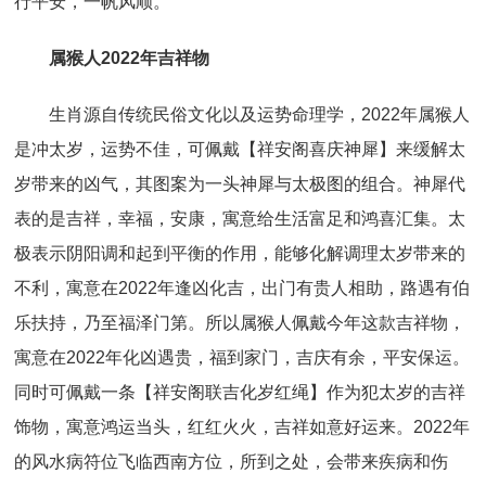
行平安，一帆风顺。
属猴人2022年吉祥物
生肖源自传统民俗文化以及运势命理学，2022年属猴人
是冲太岁，运势不佳，可佩戴【祥安阁喜庆神犀】来缓解太
岁带来的凶气，其图案为一头神犀与太极图的组合。神犀代
表的是吉祥，幸福，安康，寓意给生活富足和鸿喜汇集。太
极表示阴阳调和起到平衡的作用，能够化解调理太岁带来的
不利，寓意在2022年逢凶化吉，出门有贵人相助，路遇有伯
乐扶持，乃至福泽门第。所以属猴人佩戴今年这款吉祥物，
寓意在2022年化凶遇贵，福到家门，吉庆有余，平安保运。
同时可佩戴一条【祥安阁联吉化岁红绳】作为犯太岁的吉祥
饰物，寓意鸿运当头，红红火火，吉祥如意好运来。2022年
的风水病符位飞临西南方位，所到之处，会带来疾病和伤