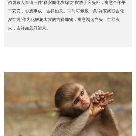
俗属猴人奉请一件“祥安阁化岁锦袋”摆放于床头柜，寓意全年平
平安安，心想事成，吉祥如意。同时可佩戴一条“祥安阁联吉化
岁红绳”作为化解犯太岁的吉祥饰物，寓意鸿运当头，红红火
火，吉祥如意好运来。