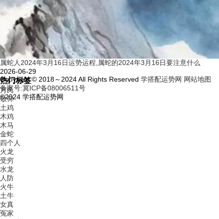
属蛇人2024年3月16日运势运程,属蛇的2024年3月16日要注意什么
2026-06-29
Copyright © 2018～2024 All Rights Reserved
学搭配运势网
网站地图
热门标签
备案号:冀ICP备08006511号
万民
©2024 学搭配运势网
敬仰
土鸡
木鸡
木马
金蛇
四个人
火龙
受穷
水龙
人防
火牛
土牛
女真
冤家