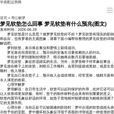
学搭配运势网
导
航
首页
首页
>
周公解梦
周公解梦
梦见软垫怎么回事 梦见软垫有什么预兆(图文)
生肖运势
发布时间：2026-06-29
八字算命
梦见软垫是什么意思？做梦梦见软垫好不好？梦见软垫有现实的影响
面相
和反应，也有梦者的主观想象，请看下面小编帮你整理的梦见软垫的详细
风水
解说吧。
名字
梦到软垫，表示将在事业和爱情上获得成功。
星座
梦见靠在丝质软垫上，预示你的安逸生活要依赖别人的付出。
年轻女子梦到缝制丝绸垫子，暗示她将在数月后要做新娘。
梦见坐垫，象征舒适踏实的生活。另外，在梦里椅子经常象征事业，
梦见放在椅子上的坐垫，则暗示工作顺利，会受到提拔或奖励，或是生意
顺利，收入增多。
梦见自己坐在垫子上，预示收入会成倍增加，经常宽裕，钱财方面有
令人满意的收获。
心理学解梦
梦境解说：在日常生活中，软垫可以起到保护的作用，此外它还可以
让人依靠得更加舒服。有时，垫子的制作材料也会具有特别重要的意义。
软垫内置羽毛象征舒适的环境，如垫子质地相对较硬或较为粗糙则强调了
它的支撑作用。
心理分析：当你正处于比较困难的阶段时，梦中出现的软垫或枕头表
示给予你的安慰。梦中撒坏枕头象征浮现于表面的冲突或是一种发泄的需