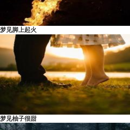
梦见脚上起火
梦见柚子很甜