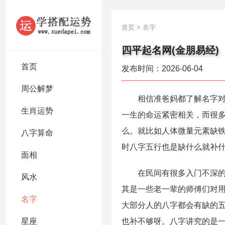
首页
>
名字
四平起名网(金朋易经)
首页
发布时间：2026-06-04
周公解梦
相信准爸妈都了解名字对于
生肖运势
一生的命运紧密相关，而很
么。就比如人体微量元素缺
八字算命
时八字五行也是缺什么就补
面相
在民间有很多入门不深的从
风水
其是一些老一辈的师傅们对
名字
大部分人的八字都会有缺的
星座
也补不够呀。八字讲究的是一