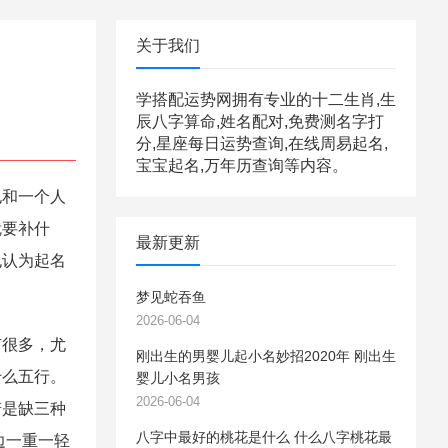
关于我们
学搭配运势网拥有专业的十二生肖,生
辰八字算命,姓名配对,免费测名字打
分,星座每日运势查询,在线周易起名,
宝宝起名,万年历查询等内容。
和一个人
就要补什
最新更新
也认为起名
梦见蛇吞鱼
2026-06-04
很多，尤
刚出生的男婴儿起小名妙招2020年 刚出生
什么五行。
婴儿小名男孩
2026-06-04
若是缺三种
八字中最好的桃花是什么 什么八字桃花最
边一重一轻