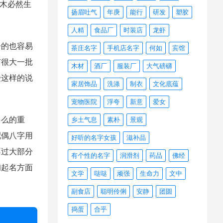
为木必然生
扬眉吐气
年庚
能行
研发
塑胶
人精
食品厂
时装店
龙虾
的也容易
茶庄名字
手机店名字
何如
宾馆
有很大一批
木材
酒厂
服装厂
大气磅礴
受这样的说
家居饰品
洗涤
制衣
文化底蕴
宠物医院
浮夸
新意
爱女
么的重
乡土气息
素朴
景观
配偶八字用
好听的名字女孩
滋补品
不过大部分
有个性的名字
润滑剂
药品
佛经
询起名方面
文学
哒哒
顽强
生命力
文中
副食店
聪明伶俐
安静
团圆
捣蛋
合乎