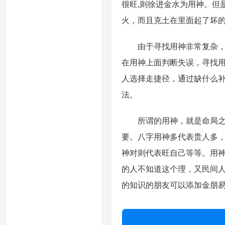
很旺,则徐进金水为用神。但
火，而且克土在里面起了坏
由于寻找用神非常复杂，很
在用神上面判断失误，寻找
人选择走捷径，通过缺什么
法。
所谓的用神，就是命局之中
要。八字用神多代表贵人多
神对则代表旺自己等等。用
的人不知道这个理，又民间
的知识的朋友可以添加金朋易经微