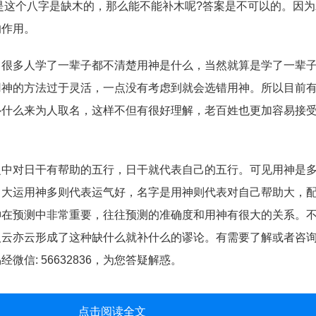
是这个八字是缺木的，那么能不能补木呢?答案是不可以的。因
的作用。
多人学了一辈子都不清楚用神是什么，当然就算是学了一辈子
用神的方法过于灵活，一点没有考虑到就会选错用神。所以目前
补什么来为人取名，这样不但有很好理解，老百姓也更加容易接
对日干有帮助的五行，日干就代表自己的五行。可见用神是多
，大运用神多则代表运气好，名字是用神则代表对自己帮助大，
神在预测中非常重要，往往预测的准确度和用神有很大的关系。
人云亦云形成了这种缺什么就补什么的谬论。有需要了解或者咨
信: 56632836，为您答疑解惑。
点击阅读全文