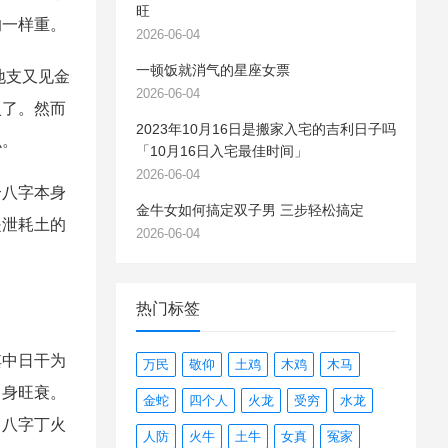
旺
的一样重。
2026-06-04
一顿饭就消气的星座女票
地支又见金
2026-06-04
火了。然而
2023年10月16日是搬家入宅的吉利日子吗
么。
「10月16日入宅最佳时间」
2026-06-04
八字本身
金牛女如何搞定双子男 三步轻松搞定
是泄耗土的
2026-06-04
热门标签
中日干为
万民
敬仰
土鸡
木鸡
木马
自身旺衰。
金蛇
四个人
火龙
受穷
水龙
。八字丁火
人防
火牛
土牛
女真
冤家