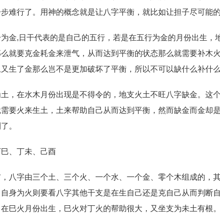
步步难行了。用神的概念就是让八字平衡，就比如让担子尽可能
金,日干代表的是自己的五行，若是在五行为金的月份出生，
那么就要克金耗金来泄气，从而达到平衡的状态那么就需要补木
土又生了金那么岂不是更加破坏了平衡，所以不可以缺什么补什
，在水木月份出现是不得令的，地支火土不旺八字缺金。这个
就需要火来生土，土来帮助自己从而达到平衡，然而缺金而金却
利了。
巳、丁未、己酉
八字由三个土、三个火、一个水、一个金、零个木组成的，其
，自身为火则要看八字其他干支是在生自己还是克自己从而判断
，在巳火月份出生，巳火对丁火的帮助很大，又坐支为未土有根