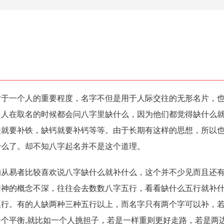
一个人的重要程度，名字不但是用于人际交往的无形名片，也
多人在取名的时候都会问八字里缺什么，因为他们都觉得缺什么
铁就要补铁，缺钙就要补钙等等。由于长期有这样的思想，所以
什么了。却不知八字起名并不是这个道理。
易者比较喜欢说八字缺什么就补什么，这个并不少见而且还有
用神的概念不深，往往会去数数八字五行，看看缺什么五行就补
五行。有的人缺两种三种五行以上，而名字只有两个字可以补，
个平衡,就比如一个人挑担子，若是一样重则更好走路，若是两