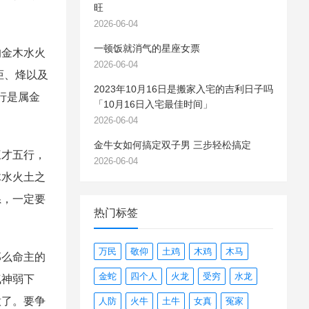
旺
2026-06-04
一顿饭就消气的星座女票
金木水火
2026-06-04
炬、烽以及
2023年10月16日是搬家入宅的吉利日子吗
行是属金
「10月16日入宅最佳时间」
2026-06-04
金牛女如何搞定双子男 三步轻松搞定
才五行，
2026-06-04
木水火土之
系，一定要
热门标签
万民
敬仰
土鸡
木鸡
木马
么命主的
金蛇
四个人
火龙
受穷
水龙
气神弱下
意了。要争
人防
火牛
土牛
女真
冤家