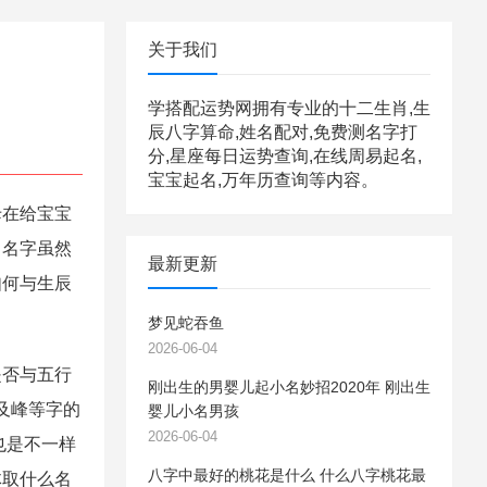
关于我们
学搭配运势网拥有专业的十二生肖,生
辰八字算命,姓名配对,免费测名字打
分,星座每日运势查询,在线周易起名,
宝宝起名,万年历查询等内容。
在给宝宝
，名字虽然
最新更新
如何与生辰
梦见蛇吞鱼
2026-06-04
否与五行
刚出生的男婴儿起小名妙招2020年 刚出生
及峰等字的
婴儿小名男孩
2026-06-04
也是不一样
八字中最好的桃花是什么 什么八字桃花最
体取什么名