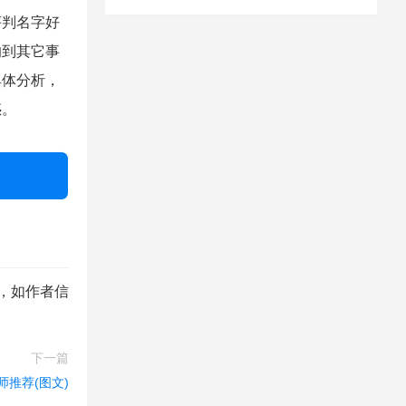
判名字好
响到其它事
具体分析，
惑。
，如作者信
下一篇
师推荐(图文)