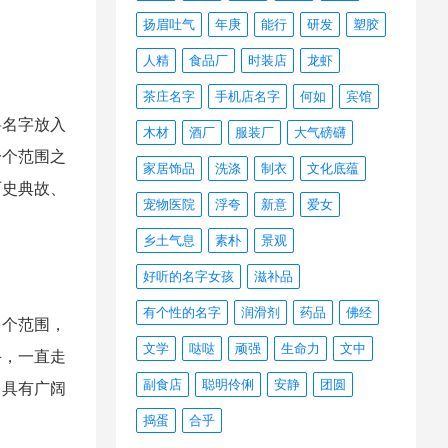
扬眉吐气
年庚
能行
研发
塑胶
人精
食品厂
时装店
龙虾
茶庄名字
手机店名字
何如
宾馆
名字放入
木材
酒厂
服装厂
大气磅礴
一个范围之
家居饰品
洗涤
制衣
文化底蕴
历史典故、
宠物医院
浮夸
新意
爱女
乡土气息
素朴
景观
好听的名字女孩
滋补品
有个性的名字
润滑剂
药品
佛经
个范围，
文学
哒哒
顽强
生命力
文中
斗，一直走
副食店
聪明伶俐
安静
团圆
，具有广阔
捣蛋
合乎