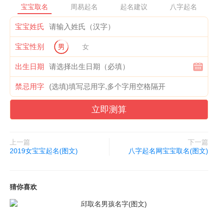
宝宝取名
周易起名
起名建议
八字起名
朋易经起名是拥有“中华人民共和国ICP经营许可证”的起名网站!也
是是最准确的权威周易起名机构，首创了网上服务业务，开辟了结
宝宝姓氏
合生辰八字、三才五格起名的新天地。国内外百万多客户通过本站
宝宝性别
男
女
自助或有偿起过名字，拥有千万多忠实的粉丝，是周易学者推荐、
交流的首选网站。
出生日期
金朋易经起名权威命名机构，华语起名首选平台，力争为客户
禁忌用字
创造最有价值的个人命名及公司、品牌命名设计服务等。全心全意
立即测算
致力于为客户提供专业、诚信的取名服务。打造华语世界命名、策
划及设计领导品牌。
上一篇
下一篇
金朋易经温馨提示：名字的好坏，不仅会影响人们命运的吉与
2019女宝宝起名(图文)
八字起名网宝宝取名(图文)
凶，同样也会影响到其它事物，如企业、商店、产品的命运和前
途。俗话说得好：名利，名利，有名才有利。名在前，利在后，先
猜你喜欢
有名，后有利，有好名，才会有好利。以上内容为起名学普适性规
邱取名男孩名字(图文)
律，涉及具体情况还需具体分析，想了解更多起名方面的知识可以