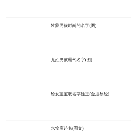
添加金朋易经微信:
56632836
进行沟通和咨询。
姓蒙男孩时尚的名字(图)
尤姓男孩霸气名字(图)
给女宝宝取名字姓王(金朋易经)
水饺店起名(图文)