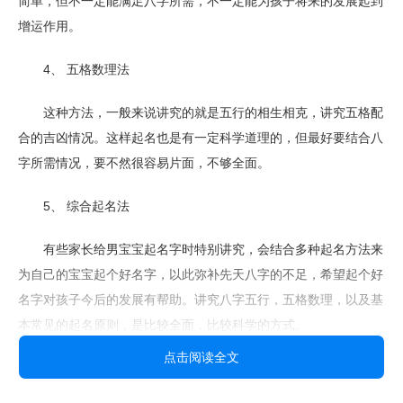
简单，但不一定能满足八字所需，不一定能为孩子将来的发展起到
增运作用。
4、 五格数理法
这种方法，一般来说讲究的就是五行的相生相克，讲究五格配
合的吉凶情况。这样起名也是有一定科学道理的，但最好要结合八
字所需情况，要不然很容易片面，不够全面。
5、 综合起名法
有些家长给男宝宝起名字时特别讲究，会结合多种起名方法来
为自己的宝宝起个好名字，以此弥补先天八字的不足，希望起个好
名字对孩子今后的发展有帮助。讲究八字五行，五格数理，以及基
本常见的起名原则，是比较全面，比较科学的方式。
点击阅读全文
金朋易经成立6年，是周易协会官方认证的起名网站，同时深
谙国学经典，汇聚国学名师，周易大能，旗下签约大师数十位。金