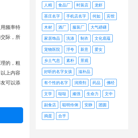
人精
食品厂
时装店
龙虾
茶庄名字
手机店名字
何如
宾馆
用频率特
木材
酒厂
服装厂
大气磅礴
的交际，所
家居饰品
洗涤
制衣
文化底蕴
宠物医院
浮夸
新意
爱女
乡土气息
素朴
景观
理的，粗
好听的名字女孩
滋补品
。以上内容
朋友可以添
有个性的名字
润滑剂
药品
佛经
文学
哒哒
顽强
生命力
文中
副食店
聪明伶俐
安静
团圆
捣蛋
合乎