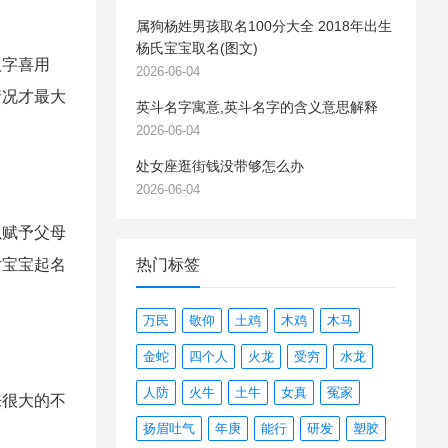
属狗杨姓男孩取名100分大全 2018年出生
杨氏宝宝取名(图文)
字喜用
2026-06-04
情况才最大
英斗名字寓意,英斗名字的含义意思解释
2026-06-04
处女座逛街钱没带够怎么办
2026-06-04
赋予父母
女宝宝起名
热门标签
万民
敬仰
土鸡
木鸡
木马
金蛇
四个人
火龙
受穷
水龙
人防
火牛
土牛
女真
冤家
很大的不
扬眉吐气
年庚
能行
研发
塑胶