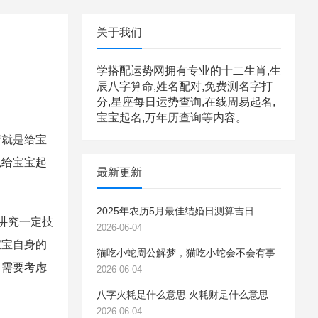
关于我们
学搭配运势网拥有专业的十二生肖,生
辰八字算命,姓名配对,免费测名字打
分,星座每日运势查询,在线周易起名,
宝宝起名,万年历查询等内容。
就是给宝
以给宝宝起
最新更新
2025年农历5月最佳结婚日测算吉日
讲究一定技
2026-06-04
宝宝自身的
猫吃小蛇周公解梦，猫吃小蛇会不会有事
名需要考虑
2026-06-04
八字火耗是什么意思 火耗财是什么意思
2026-06-04