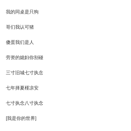
我的同桌是只狗
哥们我认可猪
傻蛋我们是人
劳资的媳妇你别碰
三寸旧城七寸执念
七年择夏槿凉安
七寸执念八寸执念
[我是你的世界]