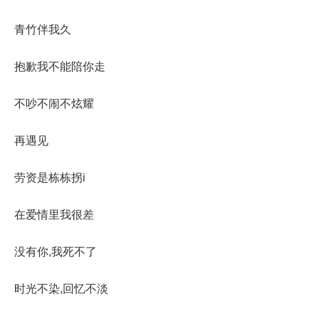
青竹伴我久
抱歉我不能陪你走
不吵不闹不炫耀
再遇见
劳资是栋栋拐i
在爱情里我很差
没有你,我死不了
时光不染,回忆不淡