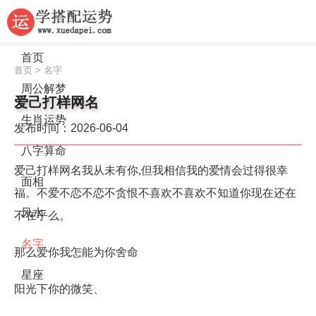
首页
首页
>
名字
周公解梦
爱己打样网名
生肖运势
发布时间：2026-06-04
八字算命
爱己打样网名我从未有你,但我相信我的爱情会过得很幸
面相
福。不爱不恋不恋不贪恨不喜欢不喜欢不知道你现在还在
风水
不在乎么。
名字
那么爱你我怎能为你舍命
星座
阳光下你的微笑、