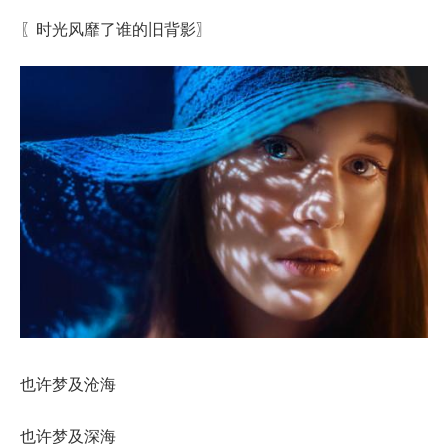
〖时光风靡了谁的旧背影〗
也许梦及沧海
也许梦及深海