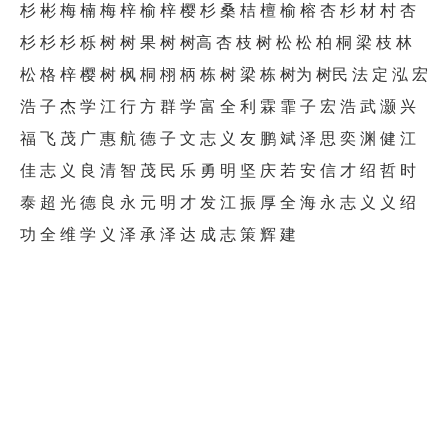
杉 彬 梅 楠 梅 梓 榆 梓 樱 杉 桑 桔 檀 榆 榕 杏 杉 材 村 杏
杉 杉 杉 栎 树 树 果 树 树高 杏 枝 树 松 松 柏 桐 梁 枝 林
松 格 梓 樱 树 枫 桐 栩 柄 栋 树 梁 栋 树为 树民 法 定 泓 宏
浩 子 杰 学 江 行 方 群 学 富 全 利 霖 霏 子 宏 浩 武 灏 兴
福 飞 茂 广 惠 航 德 子 文 志 义 友 鹏 斌 泽 思 奕 渊 健 江
佳 志 义 良 清 智 茂 民 乐 勇 明 坚 庆 若 安 信 才 绍 哲 时
泰 超 光 德 良 永 元 明 才 发 江 振 厚 全 海 永 志 义 义 绍
功 全 维 学 义 泽 承 泽 达 成 志 策 辉 建