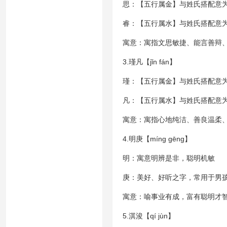
思：【五行属金】与姓氏搭配意
睿：【五行属水】与姓氏搭配意
寓意：寓指文思敏捷、能言善辩
3.瑾凡【jǐn fán】
瑾：【五行属金】与姓氏搭配意
凡：【五行属水】与姓氏搭配意
寓意：寓指心地纯洁、善良温柔
4.明庚【míng gēng】
明：寓意明辨是非，聪明机敏
庚：美好、好听之字，常用于男
寓意：喻事业有成，富有聪明才
5.淇浚【qí jùn】