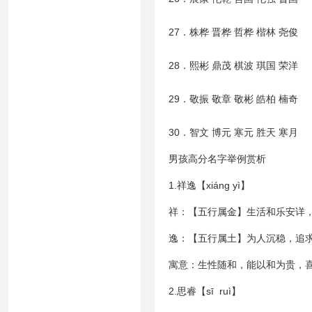
27．株桦 晋桦 哲桦 楷林 尧俊
28．熙彬 鼎茂 棋波 琪国 荣洋
29．敬振 敬章 敬彬 皓柏 楠奇
30．智文 博元 寒元 胜天 寒月
男孩高分名字举例赏析
1.祥逸【xiáng yì】
祥：【五行属金】生活和乐安详
逸：【五行属土】为人沉稳，追
寓意：生性随和，能以和为贵，
2.思睿【sī ruì】