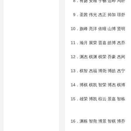
8．有扬 安翰 宇畅 运晔 鸿轩
9．圣茜 伟光 杰正 帅加 璟舒
10．旗峰 亮洋 依曈 山博 贤明
11．瀚月 展荣 晋嘉 皓博 杰乔
12．渊杰 棋渊 棋荣 乔豪 杰闲
13．棋智 杰福 博尧 博皓 杰宁
14．博棋 棋凯 智荣 博杰 棋博
15．雄荣 博凯 棕云 景嘉 智栋
16．渊栋 智尧 博景 智棋 博乔