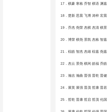
17．棋豪 寒栋 乔智 棋语 渊嘉
18．楚新 思晨 飞博 涛梓 宏晨
19．乔杰 尧荣 杰棋 杰清 棋景
20．博荣 棋尧 景凯 杰栋 智嘉
21．棕皓 智杰 杰雄 棕嘉 尧嘉
22．杰云 景尧 棋闲 皓福 乔皓
23．瀚吉 瀚曲 晋强 晋乾 晋健
24．展英 展强 晋茂 哲康 晋若
25．哲乾 晋康 哲启 哲茂 伦国
26．展康 伦乾 哲国 伦强 晋国