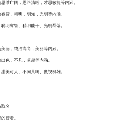
为思维广阔，思路清晰，才思敏捷等内涵。
为睿智，精明，明知，光明等内涵。
、聪明睿智、精明能干、光明磊落。
为美德，纯洁高尚，美丽等内涵。
为出色，不凡，卓越等内涵。
、甜美可人、不同凡响、傲视群雄。
孩取名
智的智者。