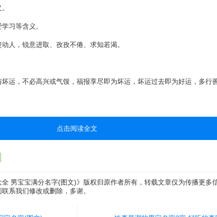
义。
爱学习等含义。
楚动人，锐意进取、孜孜不倦、求知若渴。
与坏运，不必高兴或气馁，福报享尽即为坏运，坏运过去即为好运，多行
点击阅读全文
全 男宝宝满分名字(图文)》版权归原作者所有，转载文章仅为传播更多
间联系我们修改或删除，多谢。