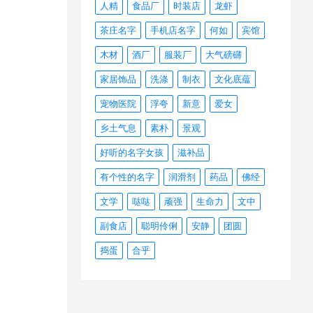
人精
食品厂
时装店
龙虾
茶庄名字
手机店名字
何如
宾馆
木材
酒厂
服装厂
大气磅礴
家居饰品
洗涤
制衣
文化底蕴
宠物医院
浮夸
新意
爱女
乡土气息
素朴
景观
好听的名字女孩
滋补品
有个性的名字
润滑剂
药品
佛经
文学
哒哒
顽强
生命力
文中
副食店
聪明伶俐
安静
团圆
捣蛋
合乎