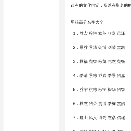
该有的文化内涵，所以在取名的
男孩高分名字大全
1．胜宏 梓悦 鑫英 欣嘉 昆泽
2．景乔 景清 尧博 渊荣 杰凯
3．棋福 尧智 棕凯 尧杰 尧畅
4．皓清 景栋 乔嘉 皓景 皓嘉
5．乔宁 棋栋 棕宁 棕华 皓智
6．棋杰 皓荣 贵博 皓栋 杰皓
7．鑫山 风义 博亮 杰彦 信瑞