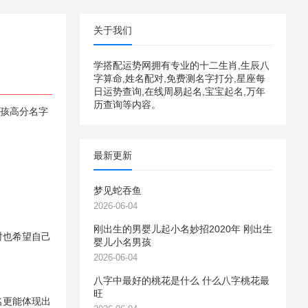
关于我们
学搭配运势网拥有专业的十二生肖,生辰八
字算命,姓名配对,免费测名字打分,星座每
日运势查询,在线周易起名,宝宝起名,万年
历查询等内容。
男孩高分名字
最新更新
梦见蛇吞鱼
2026-06-04
刚出生的男婴儿起小名妙招2020年 刚出生
时也希望自己
婴儿小名男孩
2026-06-04
八字中最好的桃花是什么 什么八字桃花最
旺
名更能体现出