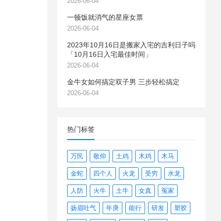
2026-06-04
一顿饭就消气的星座女票
2026-06-04
2023年10月16日是搬家入宅的吉利日子吗
「10月16日入宅最佳时间」
2026-06-04
金牛女如何搞定双子男 三步轻松搞定
2026-06-04
热门标签
万民
敬仰
土鸡
木鸡
木马
金蛇
四个人
火龙
受穷
水龙
人防
火牛
土牛
女真
冤家
扬眉吐气
年庚
能行
研发
塑胶