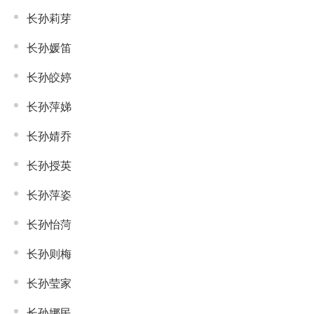
长孙莉芽
长孙媛笛
长孙皎婷
长孙萍娣
长孙婧乔
长孙授英
长孙萍姿
长孙怡菏
长孙则梅
长孙莹家
长孙娜民