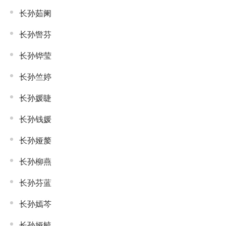
长孙茹阑
长孙辔芬
长孙铧莹
长孙竺婷
长孙媛睫
长孙钱媛
长孙娅嫠
长孙柳燕
长孙芬蓝
长孙嫣芩
长孙娅毓