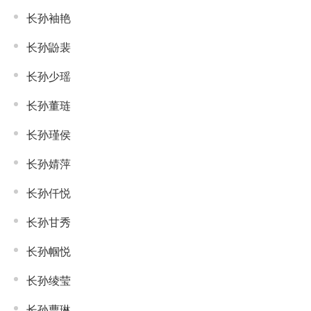
长孙袖艳
长孙鼢裴
长孙少瑶
长孙董琏
长孙瑾侯
长孙婧萍
长孙仟悦
长孙甘秀
长孙帼悦
长孙绫莹
长孙曹琳