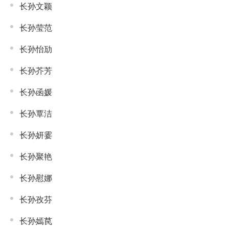
长孙文颖
长孙莹范
长孙怡劢
长孙芥芳
长孙函媛
长孙覃洁
长孙妍霎
长孙聚艳
长孙慰娜
长孙孜芬
长孙嫣苠