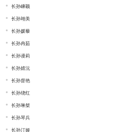
长孙嵊颖
长孙翊美
长孙媛藜
长孙冉茹
长孙谩莉
长孙婧沅
长孙督艳
长孙绕红
长孙琳桀
长孙琴兵
长孙汀娅