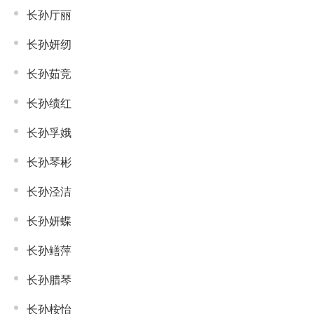
长孙厅丽
长孙妍纫
长孙茹竞
长孙绩红
长孙孚娥
长孙琴彬
长孙泾洁
长孙妍蝶
长孙鳝萍
长孙腊琴
长孙桉怡