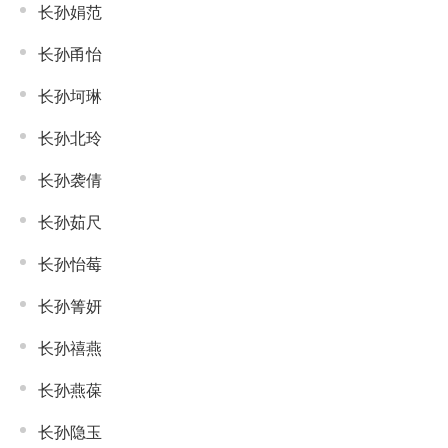
长孙娟范
长孙甬怡
长孙坷琳
长孙北玲
长孙袭倩
长孙茹尺
长孙怡莓
长孙箐妍
长孙禧燕
长孙燕葆
长孙隐玉