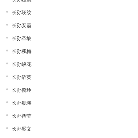
长孙瑛纹
长孙安霞
长孙圣坡
长孙积梅
长孙峻花
长孙滔英
长孙衡玲
长孙舰瑛
长孙褶莹
长孙奚文