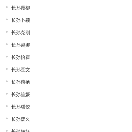
长孙霞柳
长孙卜颖
长孙尧刚
长孙越娜
长孙怡霍
长孙豆文
长孙苘艳
长孙笙媛
长孙瑶佼
长孙媛久
长孙妍妩