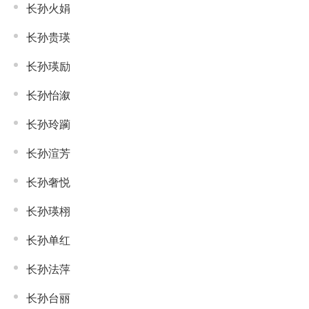
长孙火娟
长孙贵瑛
长孙瑛励
长孙怡溆
长孙玲躏
长孙渲芳
长孙奢悦
长孙瑛栩
长孙单红
长孙法萍
长孙台丽