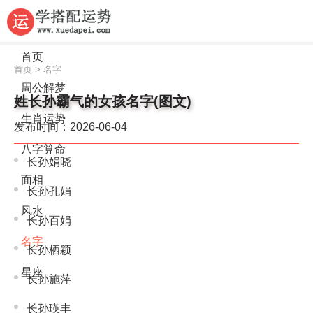
首页
首页
>
名字
周公解梦
姓长孙霸气的女孩名字(图文)
生肖运势
发布时间：2026-06-04
八字算命
长孙娟晓
面相
长孙孔娟
风水
长孙百娟
名字
长孙栖颖
星座
长孙施萍
长孙瑛丰