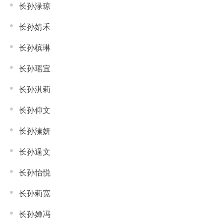
长孙渌琼
长孙婧禾
长孙槟琳
长孙瑶宜
长孙淇莉
长孙仰文
长孙溱妍
长孙逞文
长孙怡悦
长孙莉宽
长孙婵冯