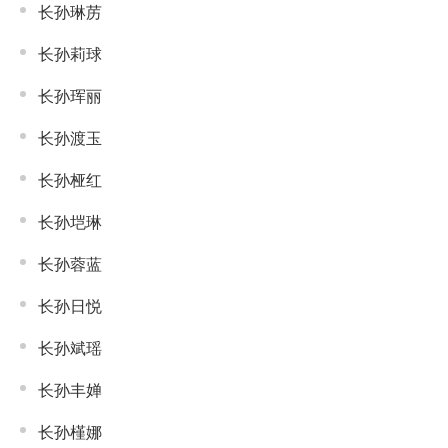
长孙琳苈
长孙莉球
长孙珲丽
长孙渡玉
长孙桠红
长孙垲琳
长孙蓉蓝
长孙日悦
长孙斌瑶
长孙丰婵
长孙槿娜