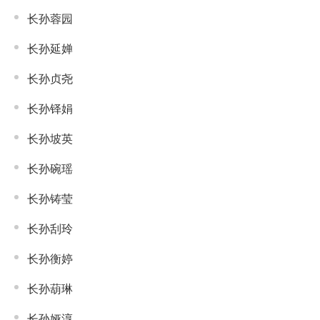
长孙蓉园
长孙延婵
长孙贞尧
长孙铎娟
长孙坡英
长孙碗瑶
长孙铸莹
长孙刮玲
长孙衡婷
长孙葫琳
长孙娅淳