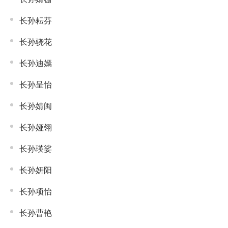
长孙耘芬
长孙骁花
长孙迪嫣
长孙呈怡
长孙婧闽
长孙娅翎
长孙瑛娑
长孙妍阳
长孙项怡
长孙曹艳