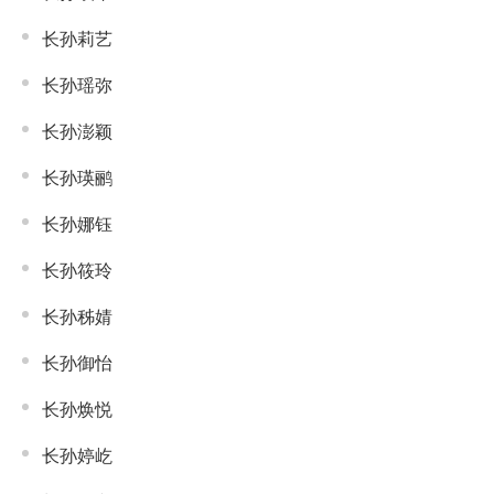
长孙莉艺
长孙瑶弥
长孙澎颖
长孙瑛鹂
长孙娜钰
长孙筱玲
长孙秭婧
长孙御怡
长孙焕悦
长孙婷屹