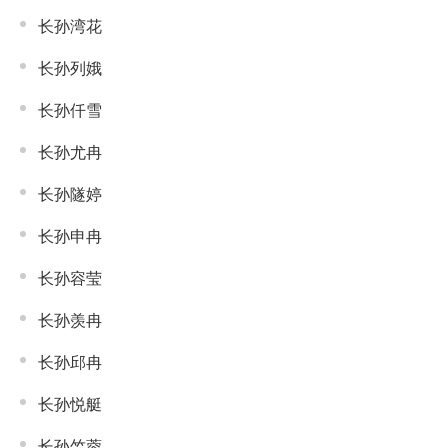
长孙湾花
长孙列娥
长孙仟雪
长孙尤冉
长孙隧婷
长孙申冉
长孙容莹
长孙羡冉
长孙邱冉
长孙悦艇
长孙竺蓉