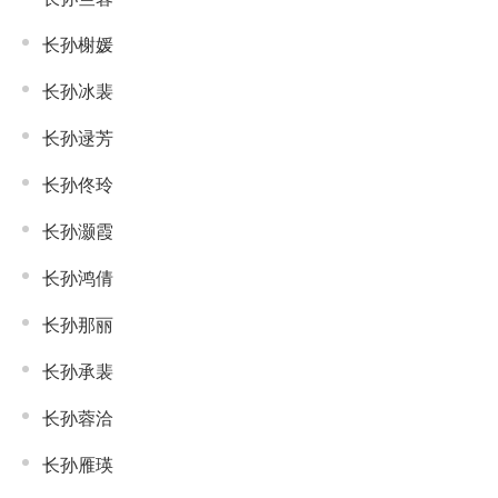
长孙榭媛
长孙冰裴
长孙逯芳
长孙佟玲
长孙灏霞
长孙鸿倩
长孙那丽
长孙承裴
长孙蓉洽
长孙雁瑛