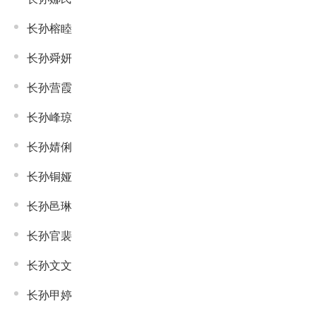
长孙榕睦
长孙舜妍
长孙营霞
长孙峰琼
长孙婧俐
长孙铜娅
长孙邑琳
长孙官裴
长孙文文
长孙甲婷