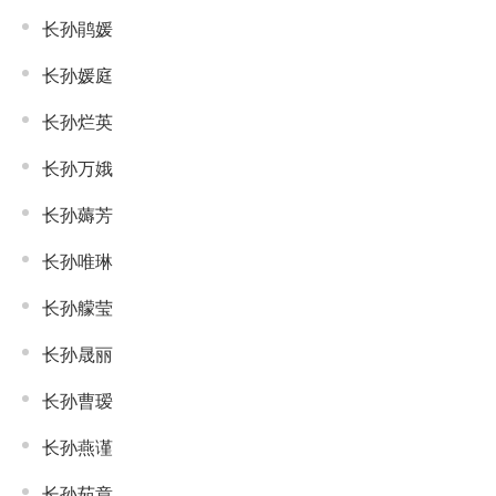
长孙鹃媛
长孙媛庭
长孙烂英
长孙万娥
长孙薅芳
长孙唯琳
长孙艨莹
长孙晟丽
长孙曹瑷
长孙燕谨
长孙茹章