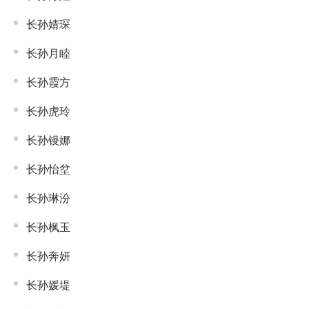
长孙婧琛
长孙月睦
长孙霞方
长孙虎玲
长孙镘娜
长孙怡坌
长孙琳汾
长孙枫玉
长孙奔妍
长孙媛堤