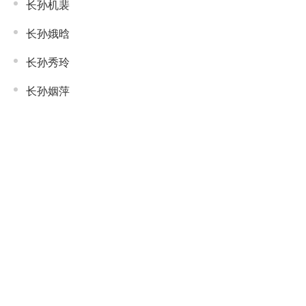
长孙机裴
长孙娥晗
长孙秀玲
长孙姻萍