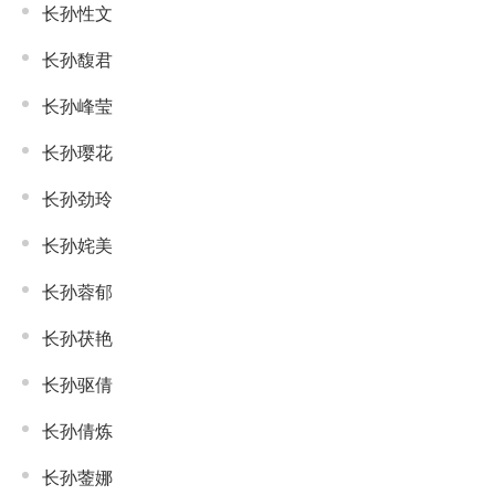
长孙性文
长孙馥君
长孙峰莹
长孙璎花
长孙劲玲
长孙姹美
长孙蓉郁
长孙茯艳
长孙驱倩
长孙倩炼
长孙蓥娜