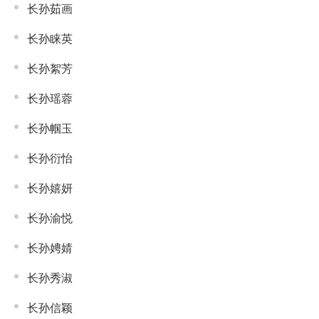
长孙茹画
长孙睐英
长孙絮芳
长孙瑶蓉
长孙帼玉
长孙衍怡
长孙嬉妍
长孙渝悦
长孙娉婧
长孙秀淑
长孙信颖