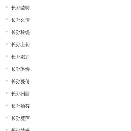
长孙莹特
长孙久倩
长孙玲缇
长孙上莉
长孙娥井
长孙琳熳
长孙蔓倩
长孙州丽
长孙治芬
长孙璧萍
长孙婧栅