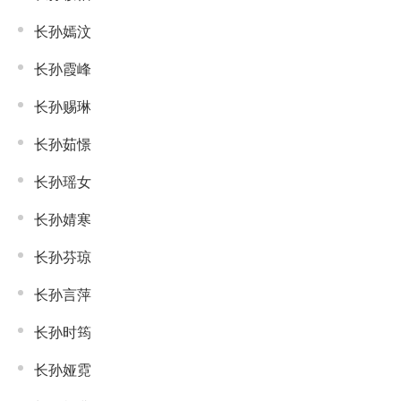
长孙嫣汶
长孙霞峰
长孙赐琳
长孙茹憬
长孙瑶女
长孙婧寒
长孙芬琼
长孙言萍
长孙时筠
长孙娅霓