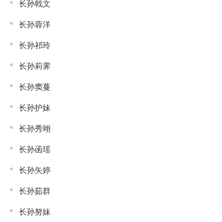
长孙戟文
长孙蓉洋
长孙祁玲
长孙莉霁
长孙窦蔓
长孙护妹
长孙秀翊
长孙函瑶
长孙矢婷
长孙茹群
长孙努妹