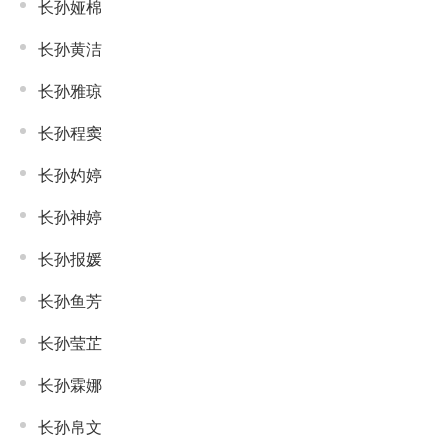
长孙娅棉
长孙黄洁
长孙雅琼
长孙程窦
长孙妁婷
长孙神婷
长孙报媛
长孙鱼芳
长孙莹芷
长孙霖娜
长孙帛文