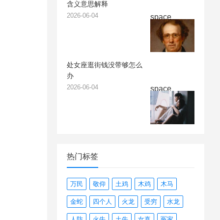
含义意思解释
2026-06-04
space
处女座逛街钱没带够怎么
办
2026-06-04
space
热门标签
万民
敬仰
土鸡
木鸡
木马
金蛇
四个人
火龙
受穷
水龙
人防
火牛
土牛
女真
冤家