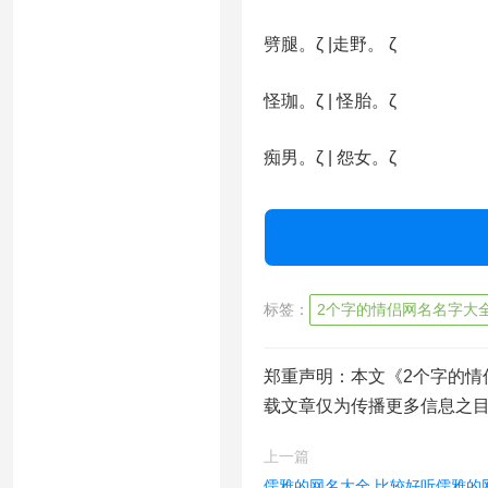
劈腿。ζ |走野。 ζ
怪珈。ζ | 怪胎。ζ
痴男。ζ | 怨女。ζ
标签：
2个字的情侣网名名字大
郑重声明：本文《2个字的情
载文章仅为传播更多信息之
上一篇
儒雅的网名大全 比较好听儒雅的