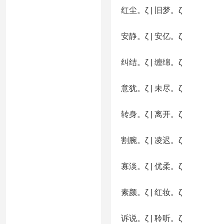
红尘。ζ | 旧梦。ζ
安静。ζ | 安亿。ζ
纠结。ζ | 缠绵。ζ
意犹。ζ | 未尽。ζ
转身。ζ | 离开。ζ
割腕。ζ | 凌迟。ζ
寡淡。ζ | 优柔。ζ
素颜。ζ | 红妆。ζ
诉说。ζ | 聆听。ζ