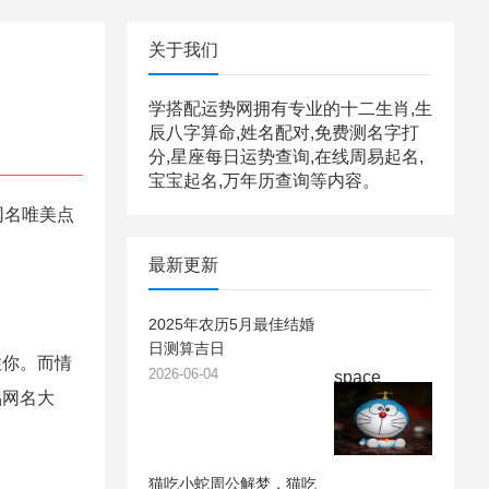
关于我们
学搭配运势网拥有专业的十二生肖,生
辰八字算命,姓名配对,免费测名字打
分,星座每日运势查询,在线周易起名,
宝宝起名,万年历查询等内容。
网名唯美点
最新更新
2025年农历5月最佳结婚
日测算吉日
住你。而情
2026-06-04
space
侣网名大
猫吃小蛇周公解梦，猫吃