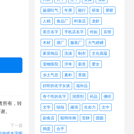
扬眉吐气
年庚
能行
研发
塑胶
人精
食品厂
时装店
龙虾
茶庄名字
手机店名字
何如
宾馆
木材
酒厂
服装厂
大气磅礴
家居饰品
洗涤
制衣
文化底蕴
宠物医院
浮夸
新意
爱女
乡土气息
素朴
景观
好听的名字女孩
滋补品
有个性的名字
润滑剂
药品
佛经
者所有，转
文学
哒哒
顽强
生命力
文中
多谢。
副食店
聪明伶俐
安静
团圆
下一篇
捣蛋
合乎
的游戏名字昵