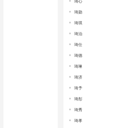
琦心
琦勋
琦琪
琦泊
琦仕
琦德
琦琳
琦济
琦予
琦彤
琦秀
琦孝