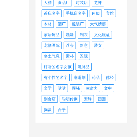
人精
食品厂
时装店
龙虾
茶庄名字
手机店名字
何如
宾馆
木材
酒厂
服装厂
大气磅礴
家居饰品
洗涤
制衣
文化底蕴
宠物医院
浮夸
新意
爱女
乡土气息
素朴
景观
好听的名字女孩
滋补品
有个性的名字
润滑剂
药品
佛经
文学
哒哒
顽强
生命力
文中
副食店
聪明伶俐
安静
团圆
捣蛋
合乎