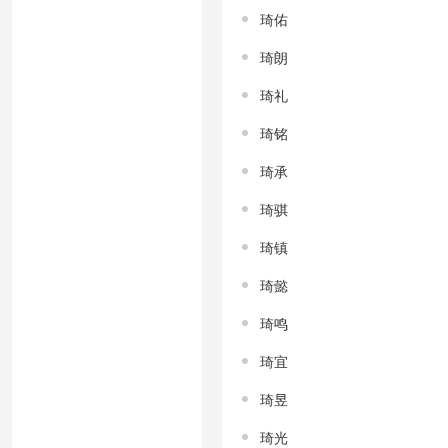
琦佑
琦朗
琦礼
琦铭
琦承
琦骐
琦镇
琦懿
琦鸣
琦宜
琦昱
琦光