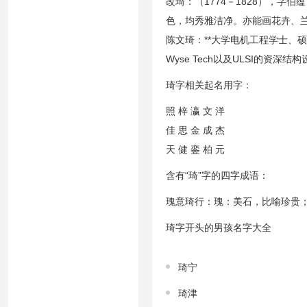
改琦：（1774－1828），
色，均秀雅洁净。亦能画花卉、
陈文琦：**大学电机工程学士、硕
Wyse Tech以及ULSI的资
琦字相关起名用字：
照 梓 瀛 文 洋
佳 思 金 成 杰
天 健 銮 柏 元
含有“琦”字的四字成语：
瑰意琦行：瑰：美石，比喻珍贵
琦字开头的男孩名字大全
琦宁
琦津