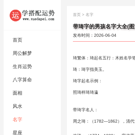
首页
>
名字
带琦字的男孩名字大全(图
发布时间：2026-06-04
首页
周公解梦
琦繁体：琦起名五行：木姓名学笔画
生肖运势
琦：琦字指美玉。
八字算命
琦字起名示例：
照琦梓琦琦瀛
面相
风水
带琦字名人：
名字
周之琦：（1782—1862）
星座