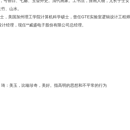
字伯蕴，号香白、七薌、玉壶外史。清代画家。工书法，擅画人物，尤长于士
兰竹、山水。
士，美国加州理工学院计算机科学硕士，曾任GTE实验室逻辑设计工程师，I
深结构设计经理，现任**威盛电子股份有限公司总经理。
；琦：美玉，比喻珍奇，美好。指高明的思想和不平常的行为