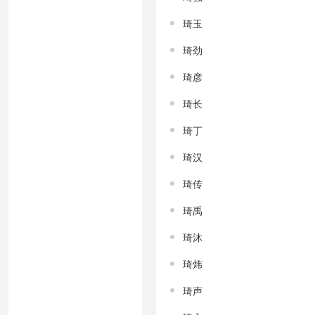
琦玉
琦劲
琦彦
琦长
琦丁
琦汉
琦传
琦禹
琦沐
琦炜
琦声