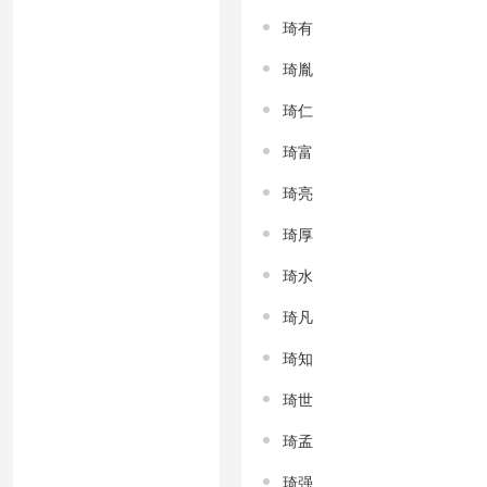
琦有
琦胤
琦仁
琦富
琦亮
琦厚
琦水
琦凡
琦知
琦世
琦孟
琦强