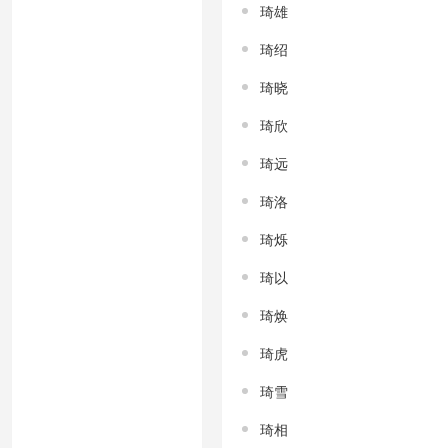
琦雄
琦绍
琦晓
琦欣
琦远
琦洛
琦烁
琦以
琦焕
琦虎
琦雪
琦相