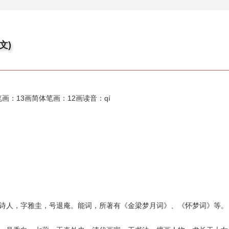
文)
：13画简体笔画：12画读音：qí
，清代诗人，字雅圭，号退庵。能词，所著有《金梁梦月词》、《怀梦词》等。