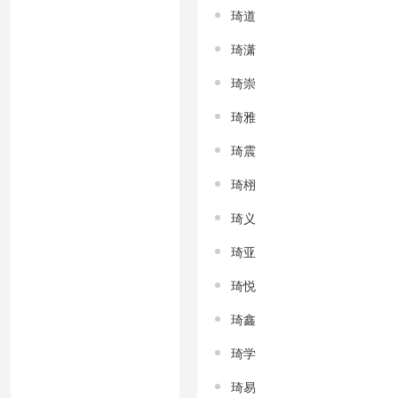
琦道
琦潇
琦崇
琦雅
琦震
琦栩
琦义
琦亚
琦悦
琦鑫
琦学
琦易