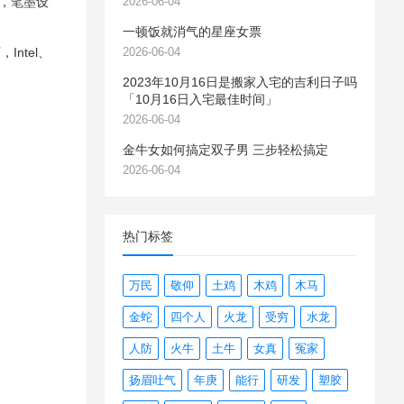
女，笔墨设
2026-06-04
一顿饭就消气的星座女票
ntel、
2026-06-04
2023年10月16日是搬家入宅的吉利日子吗
「10月16日入宅最佳时间」
2026-06-04
金牛女如何搞定双子男 三步轻松搞定
2026-06-04
热门标签
万民
敬仰
土鸡
木鸡
木马
金蛇
四个人
火龙
受穷
水龙
人防
火牛
土牛
女真
冤家
扬眉吐气
年庚
能行
研发
塑胶