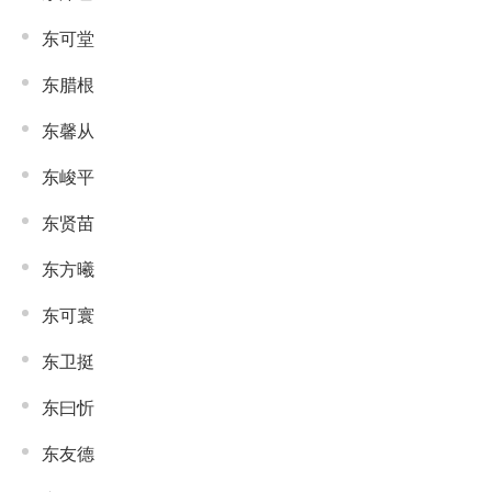
东可堂
东腊根
东馨从
东峻平
东贤苗
东方曦
东可寰
东卫挺
东曰忻
东友德