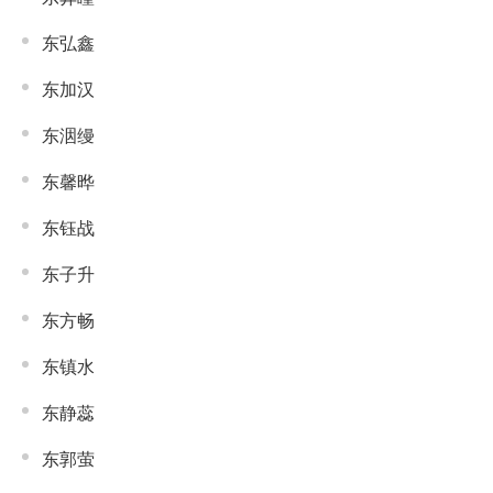
东弘鑫
东加汉
东洇缦
东馨晔
东钰战
东子升
东方畅
东镇水
东静蕊
东郭萤