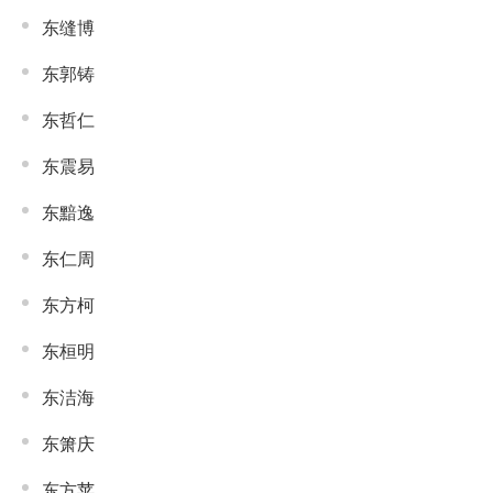
东缝博
东郭铸
东哲仁
东震易
东黯逸
东仁周
东方柯
东桓明
东洁海
东箫庆
东方苹