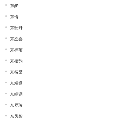
东酽
东懵
东韶丹
东丕喜
东梓苇
东楮韵
东筱檗
东靖姗
东嵋诩
东罗珍
东风智