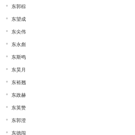
东郭棕
东望成
东尖伟
东永彪
东斯鸣
东昊月
东裕翘
东政赫
东英赞
东郭澄
东德闯