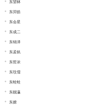
东望林
东羿皓
东会星
东成二
东锦泽
东孟钒
东哲浓
东玟儒
东蛙蛙
东靓瀛
东嫦