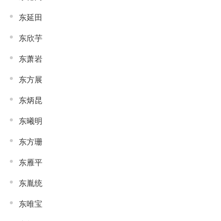
东延田
东欣芋
东萧岩
东方展
东炳昆
东曦明
东方珊
东雁平
东胤统
东唯宝