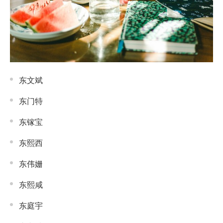
东文斌
东门特
东镓宝
东熙西
东伟姗
东熙咸
东庭宇