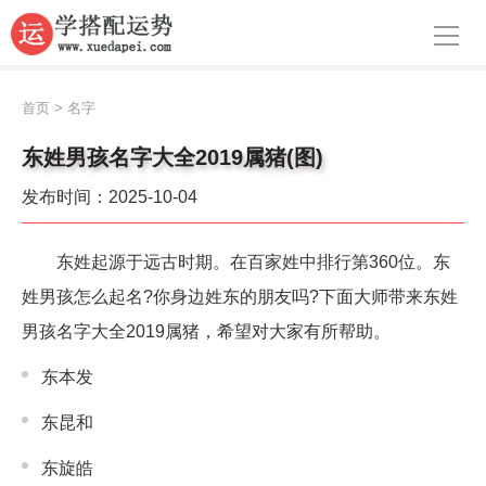
导航
首页
首页
>
名字
周公解梦
东姓男孩名字大全2019属猪(图)
生肖运势
发布时间：2025-10-04
八字算命
东姓起源于远古时期。在百家姓中排行第360位。东
面相
姓男孩怎么起名?你身边姓东的朋友吗?下面大师带来东姓
风水
男孩名字大全2019属猪，希望对大家有所帮助。
名字
东本发
东昆和
星座
东旋皓