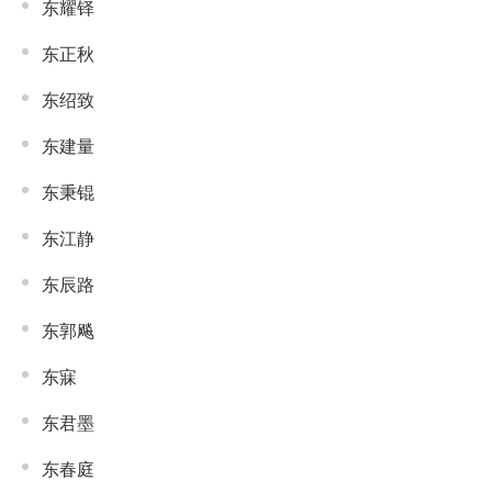
东耀铎
东正秋
东绍致
东建量
东秉锟
东江静
东辰路
东郭飚
东寐
东君墨
东春庭