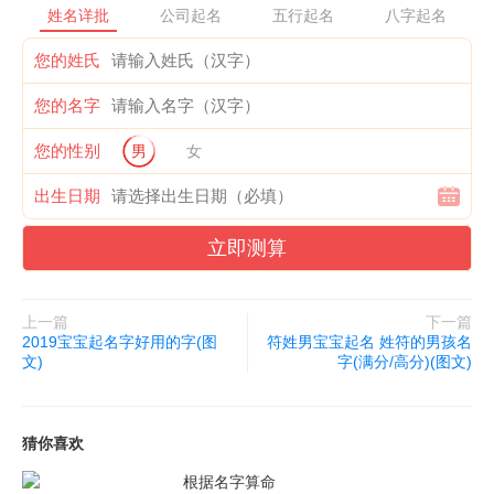
姓名详批
公司起名
五行起名
八字起名
雯华、文茵、文静、文君、文漪、文丽、文心、文惠、文敏、
您的姓氏
玟丽
您的名字
玟玉、问筠、问萍、惜文、惜雪、惜玉、夏菡、夏兰、夏岚、
您的性别
男
女
夏青
出生日期
夏彤、夏旋、霞绮、霞飞、霞辉、霞姝、霞月、霞英、霞雰、
霞影
立即测算
霞赩、霞文、湘云、香馨、向卉、向彤、向雪、晓燕、晓莉、
晓凡
上一篇
下一篇
2019宝宝起名字好用的字(图
符姓男宝宝起名 姓符的男孩名
文)
字(满分/高分)(图文)
晓兰、晓曼、晓霜、笑寒、心语、心香、心愫、心宜、心怡、
心诺
猜你喜欢
心远、新梅、欣美、欣然、欣悦、欣欣、欣嘉、欣荣、欣愉、
根据名字算命
欣可