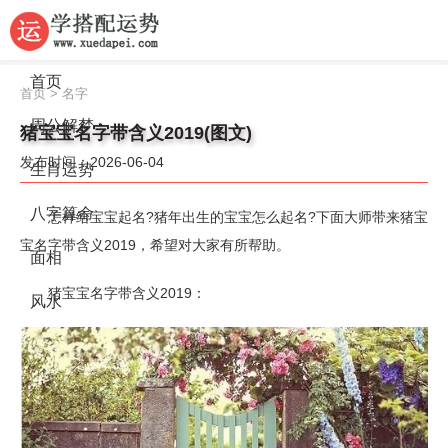
首页
首页
>
名字
周公解梦
猪宝宝名字带含义2019(图文)
发布时间：2026-06-04
生肖运势
八字算命
怎样给宝宝起名?猪年出生的宝宝怎么起名?下面大师带来猪宝
宝名字带含义2019，希望对大家有所帮助。
面相
猪宝宝名字带含义2019：
风水
名字
星座