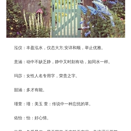
泓仪：丰盈泓水，仪态大方;安详和顺，举止优雅。
意涵：动中不缺乏静，静中又时刻有动，如同水一样。
玛莎：女性人名专用字，荣贵之字。
韶涵：多才有能。
瑾萱：瑾：美玉 萱：传说中一种忘忧的草。
佑怡：怡：好心情。