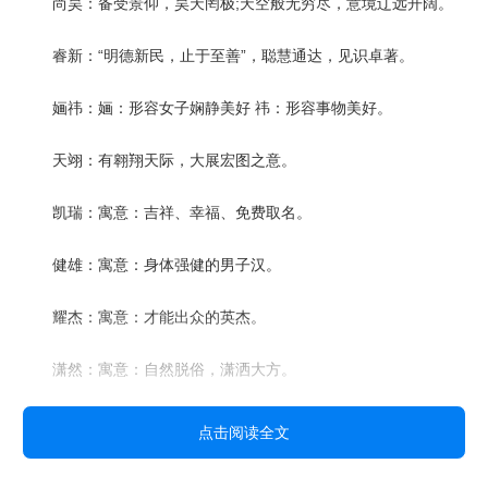
尚昊：备受景仰，昊天罔极;天空般无穷尽，意境辽远开阔。
睿新：“明德新民，止于至善”，聪慧通达，见识卓著。
婳祎：婳：形容女子娴静美好 祎：形容事物美好。
天翊：有翱翔天际，大展宏图之意。
凯瑞：寓意：吉祥、幸福、免费取名。
健雄：寓意：身体强健的男子汉。
耀杰：寓意：才能出众的英杰。
潇然：寓意：自然脱俗，潇洒大方。
子涵：取自“子部京涵”寓意： 拥有光明的前途与博大的胸怀。
点击阅读全文
越彬：寓意：博学文雅，超越过去。