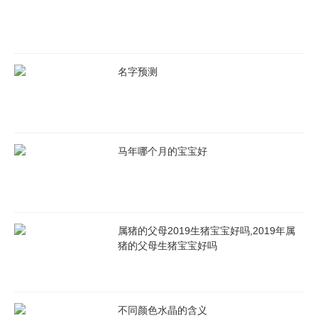
欣畅、欣跃、欣合、欣笑、欣艳、新蕾、新雪、新月、馨香、
馨逸
名字预测
馨欣、秀美、秀逸、秀雅、秀华、秀兰、秀颖、秀隽、秀曼、
秀媛
秀媚、秀婉、秀艾、秀敏、秀英、秀越、秀竹、秀妮、秀洁、
马年哪个月的宝宝好
秀艳
璇珠、雪枫、雪卉、雪曼、雪萍、雪晴、寻春、寻绿、寻芳、
雅宁
属猪的父母2019生猪宝宝好吗,2019年属
猪的父母生猪宝宝好吗
雅柔、雅蕊、雅彤、雅韵、雅娴、雅懿、雅静、雅洁、雅丽、
雅惠
雅爱、雅美、雅云、雅媚、雅艳、雅可、艳丽、艳芳、艳娇、
不同颜色水晶的含义