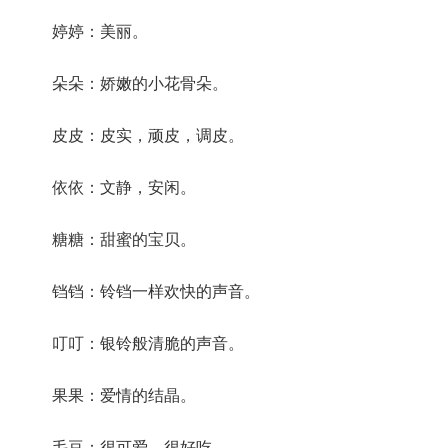
婷婷：美丽。
朵朵：娇嫩的小花骨朵。
皮皮：皮实，顽皮，调皮。
依依：文静，安闲。
糖糖：甜蜜的宝贝。
铛铛：铃铛一样欢快的声音。
叮叮：银铃般清脆的声音。
果果：爱情的结晶。
毛豆：很可爱，很好吃。