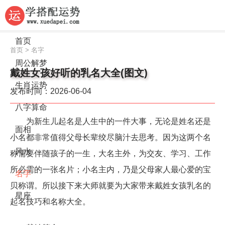
首页
首页
>
名字
周公解梦
戴姓女孩好听的乳名大全(图文)
生肖运势
发布时间：2026-06-04
八字算命
为新生儿起名是人生中的一件大事，无论是姓名还是
面相
小名都非常值得父母长辈绞尽脑汁去思考。因为这两个名
风水
称需要伴随孩子的一生，大名主外，为交友、学习、工作
所必需的一张名片；小名主内，乃是父母家人最心爱的宝
名字
贝称谓。所以接下来大师就要为大家带来戴姓女孩乳名的
星座
起名技巧和名称大全。