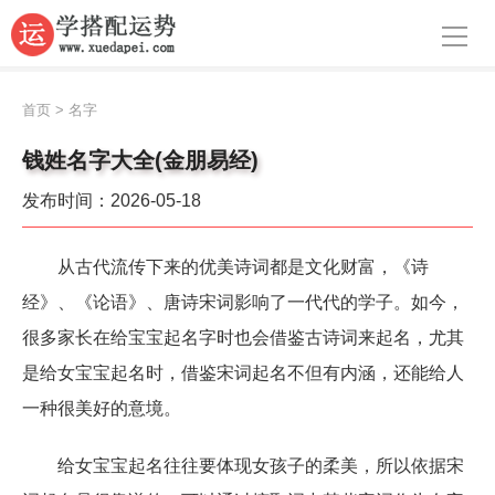
导航
首页
首页
>
名字
周公解梦
钱姓名字大全(金朋易经)
生肖运势
发布时间：2026-05-18
八字算命
从古代流传下来的优美诗词都是文化财富，《诗
面相
经》、《论语》、唐诗宋词影响了一代代的学子。如今，
风水
很多家长在给宝宝起名字时也会借鉴古诗词来起名，尤其
是给女宝宝起名时，借鉴宋词起名不但有内涵，还能给人
名字
一种很美好的意境。
星座
给女宝宝起名往往要体现女孩子的柔美，所以依据宋