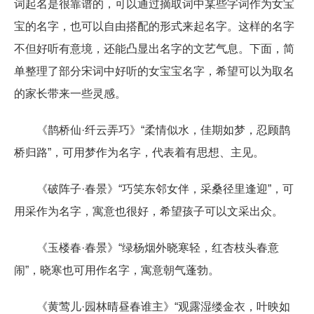
词起名是很靠谱的，可以通过摘取词中某些字词作为女宝
宝的名字，也可以自由搭配的形式来起名字。这样的名字
不但好听有意境，还能凸显出名字的文艺气息。下面，简
单整理了部分宋词中好听的女宝宝名字，希望可以为取名
的家长带来一些灵感。
《鹊桥仙·纤云弄巧》“柔情似水，佳期如梦，忍顾鹊
桥归路”，可用梦作为名字，代表着有思想、主见。
《破阵子·春景》“巧笑东邻女伴，采桑径里逢迎”，可
用采作为名字，寓意也很好，希望孩子可以文采出众。
《玉楼春·春景》“绿杨烟外晓寒轻，红杏枝头春意
闹”，晓寒也可用作名字，寓意朝气蓬勃。
《黄莺儿·园林晴昼春谁主》“观露湿缕金衣，叶映如