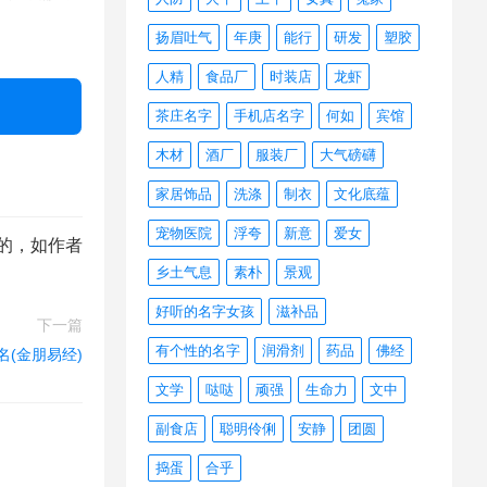
扬眉吐气
年庚
能行
研发
塑胶
人精
食品厂
时装店
龙虾
茶庄名字
手机店名字
何如
宾馆
木材
酒厂
服装厂
大气磅礴
家居饰品
洗涤
制衣
文化底蕴
宠物医院
浮夸
新意
爱女
的，如作者
乡土气息
素朴
景观
好听的名字女孩
滋补品
下一篇
有个性的名字
润滑剂
药品
佛经
名(金朋易经)
文学
哒哒
顽强
生命力
文中
副食店
聪明伶俐
安静
团圆
捣蛋
合乎