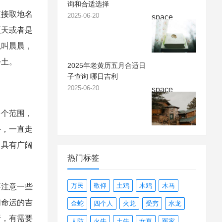
询和合适选择
接取地名
2025-06-20
space
夏天或者是
以叫晨晨，
会土。
2025年老黄历五月合适日
子查询 哪日吉利
2025-06-20
space
个范围，
斗，一直走
，具有广阔
热门标签
万民
敬仰
土鸡
木鸡
木马
注意一些
们命运的吉
金蛇
四个人
火龙
受穷
水龙
析，有需要
人防
火牛
土牛
女真
冤家