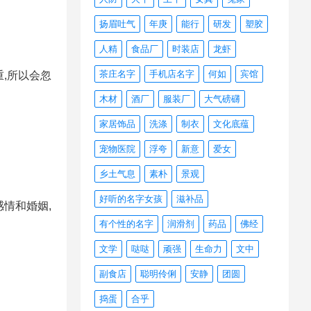
扬眉吐气
年庚
能行
研发
塑胶
人精
食品厂
时装店
龙虾
茶庄名字
手机店名字
何如
宾馆
重,所以会忽
木材
酒厂
服装厂
大气磅礴
家居饰品
洗涤
制衣
文化底蕴
宠物医院
浮夸
新意
爱女
乡土气息
素朴
景观
好听的名字女孩
滋补品
感情和婚姻,
有个性的名字
润滑剂
药品
佛经
文学
哒哒
顽强
生命力
文中
副食店
聪明伶俐
安静
团圆
捣蛋
合乎