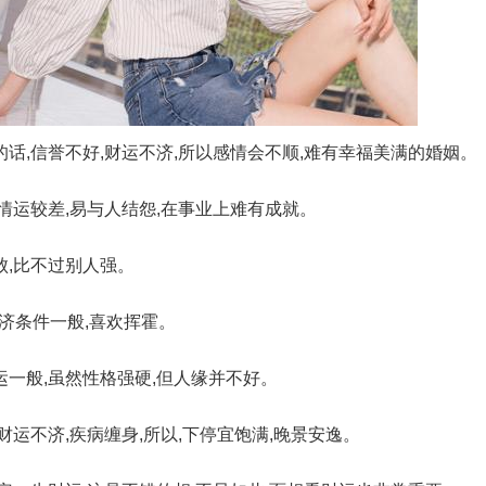
的话,信誉不好,财运不济,所以感情会不顺,难有幸福美满的婚姻。
感情运较差,易与人结怨,在事业上难有成就。
败,比不过别人强。
经济条件一般,喜欢挥霍。
运一般,虽然性格强硬,但人缘并不好。
,财运不济,疾病缠身,所以,下停宜饱满,晚景安逸。