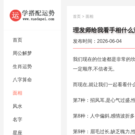
首页
>
面相
理发师给我看手相什么
首页
发布时间：2026-06-04
周公解梦
我们现在的仕途都是非常的坎
生肖运势
一定顺序,不信者无。
八字算命
而现在,就让我们一起看看什
面相
第7种：招风耳,是心气过盛
风水
第8种：人中偏斜,感情波折多
名字
第9种：眉毛过长,缺乏魄力,
星座