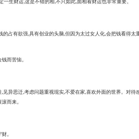
可定一生财运,这是不错的相,不只如此,面相看财运也非常重要。
钱的占有欲强,具有创业的头脑,但因为太过女人化,会把钱看得太
金钱而苦恼。
,见异思迁,考虑问题重视现实,不爱在家,喜欢外面的世界。对待
滚滚而来。
守财。