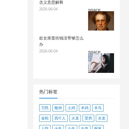
含义意思解释
2026-06-04
space
处女座逛街钱没带够怎么
办
2026-06-04
space
热门标签
万民
敬仰
土鸡
木鸡
木马
金蛇
四个人
火龙
受穷
水龙
人防
火牛
土牛
女真
冤家