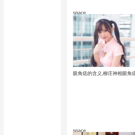
space
眼角痣的含义,柳庄神相眼角
space