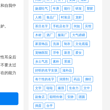
性和自我中
扬眉吐气
年庚
能行
研发
塑胶
人精
食品厂
时装店
龙虾
嫉妒。
茶庄名字
手机店名字
何如
宾馆
木材
酒厂
服装厂
大气磅礴
家居饰品
洗涤
制衣
文化底蕴
宠物医院
浮夸
新意
爱女
女性耳朵后
乡土气息
素朴
景观
时不要太过
好听的名字女孩
滋补品
潜在的能力
有个性的名字
润滑剂
药品
佛经
文学
哒哒
顽强
生命力
文中
副食店
聪明伶俐
安静
团圆
捣蛋
合乎