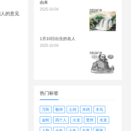
由来
2025-10-04
space
别人的意见
1月10日出生的名人
2025-10-04
space
热门标签
万民
敬仰
土鸡
木鸡
木马
金蛇
四个人
火龙
受穷
水龙
人防
火牛
土牛
女真
冤家