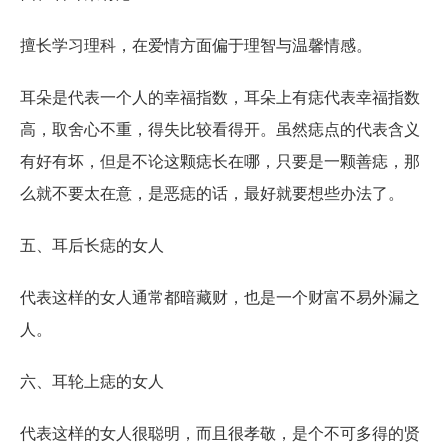
擅长学习理科，在爱情方面偏于理智与温馨情感。
耳朵是代表一个人的幸福指数，耳朵上有痣代表幸福指数
高，取舍心不重，得失比较看得开。虽然痣点的代表含义
有好有坏，但是不论这颗痣长在哪，只要是一颗善痣，那
么就不要太在意，是恶痣的话，最好就要想些办法了。
五、耳后长痣的女人
代表这样的女人通常都暗藏财，也是一个财富不易外漏之
人。
六、耳轮上痣的女人
代表这样的女人很聪明，而且很孝敬，是个不可多得的贤