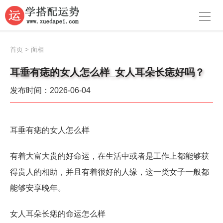
导航
首页
首页
>
面相
周公解梦
耳垂有痣的女人怎么样_女人耳朵长痣好吗？
生肖运势
发布时间：2026-06-04
八字算命
面相
耳垂有痣的女人怎么样
风水
有着大富大贵的好命运，在生活中或者是工作上都能够获
得贵人的相助，并且有着很好的人缘，这一类女子一般都
名字
能够安享晚年。
星座
女人耳朵长痣的命运怎么样