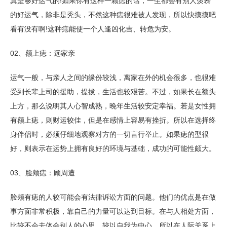
真是够好运气的!如果你有这样一颗痣的话，一生都会有别人羡慕
的好运气，除非是秃头，不然这种痣很难被人发现，所以快摸摸吧
看有没有啊!这种痣能使一个人逢凶化吉、转危为安。
02、额上痣：远家亲
运气一般，与亲人之间的缘份较浅，离家在外的机会很多，也很难
受到长辈上司的援助，提拔，生活也较艰苦。不过，如果长在额头
上方，那么说明其人心智成熟，晚年生活较安定幸福。若是女性拥
有额上痣，则财运较佳，但是在感情上容易有挫折。所以在选择终
身伴侣时，必须仔细地观察对方的一切言行举止。如果痣的型很
好，则表示在运势上拥有良好的环境与基础，成功的可能性颇大。
03、脸颊痣：顾周遭
脸颊有痣的人较可能会有法律诉讼方面的问题。他们的优点是在做
事方面非常积极，靠自己的力量可以达到目标。在与人相处方面，
比较不会去体会别人的心思，较以自我为中心，所以在人际关系上