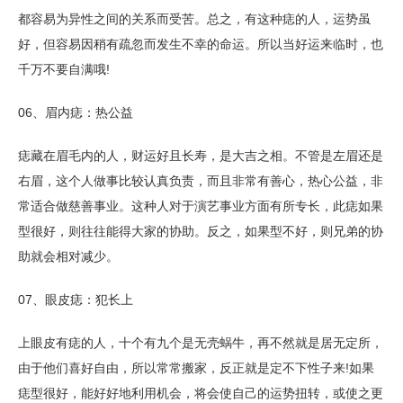
都容易为异性之间的关系而受苦。总之，有这种痣的人，运势虽
好，但容易因稍有疏忽而发生不幸的命运。所以当好运来临时，也
千万不要自满哦!
06、眉内痣：热公益
痣藏在眉毛内的人，财运好且长寿，是大吉之相。不管是左眉还是
右眉，这个人做事比较认真负责，而且非常有善心，热心公益，非
常适合做慈善事业。这种人对于演艺事业方面有所专长，此痣如果
型很好，则往往能得大家的协助。反之，如果型不好，则兄弟的协
助就会相对减少。
07、眼皮痣：犯长上
上眼皮有痣的人，十个有九个是无壳蜗牛，再不然就是居无定所，
由于他们喜好自由，所以常常搬家，反正就是定不下性子来!如果
痣型很好，能好好地利用机会，将会使自己的运势扭转，或使之更