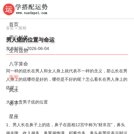
首页
首页
>
面相
周公解梦
男人痣的位置与命运
发布时间：2026-06-04
生肖运势
八字算命
同一样的痣长在男人和女人身上就代表不一样的含义，那么长在男
面相
人身上的痣哪些是好的，哪些是不好的呢？怎么看长在男人身上的
痣呢？
风水
大富大贵男子痣的位置
名字
星座
1、男人长在鼻子上的痣，鼻子在面相12宫中称为“财帛宫”，鼻头
越丰隆，收入越多，鼻翼越饱满，积蓄也多，鼻头有黑痣表示财运