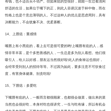
有钱，也不适合买不动产。但如果痣的型很好，就能一生过着清闲
舒适的生活，如果位于嘴下的正，则此人容易沉迷于杯中物，而在
性格上也是个意志薄弱的人。不过这种人的优点是思虑周到，具有
决断能力，不会犹豫不决、优柔寡断。
14、上唇痣：重感情
嘴唇上有小黑痣的，看上去可是很可爱的哟!上嘴唇有痣的人，感
情非常丰富，是个多愁善感的人，一生总是多为别人着想。他们很
吸引人，给人以好感，朋友运当然很好啦!此人的食禄运也很好，
会经常受到别人的招待等等。不过因为如此，要多注意不可饮食过
度，有害身体健康。别贪吃啦!
15、下唇痣：多爱吃
下嘴唇有痣的人，一般而言都很顾家，也都很会做菜，做出来的菜
当然也会很好吃，本身对吃也很讲究，一生与吃有缘，所以有机会