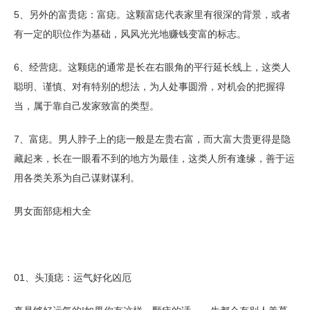
5、另外的富贵痣：富痣。这颗富痣代表家里有很深的背景，或者
有一定的职位作为基础，风风光光地赚钱变富的标志。
6、经营痣。这颗痣的通常是长在右眼角的平行延长线上，这类人
聪明、谨慎、对有特别的想法，为人处事圆滑，对机会的把握得
当，属于靠自己发家致富的类型。
7、富痣。男人脖子上的痣一般是左贵右富，而大富大贵更得是隐
藏起来，长在一眼看不到的地方为最佳，这类人所有逢缘，善于运
用各类关系为自己谋财谋利。
男女面部痣相大全
01、头顶痣：运气好化凶厄