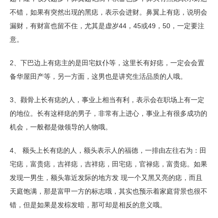
不错，如果有突然出现的黑痣，表示会进财。鼻翼上有痣，说明会
漏财，有财富也留不住，尤其是虚岁44，45或49，50，一定要注
意。
2、下巴边上有痣主的是田宅奴仆等，这里长有好痣，一定会会置
备华屋田产等，另一方面，这男也是讲究生活品质的人哦。
3、颧骨上长有痣的人，事业上相当有利，表示会在职场上有一定
的地位。长有这样痣的男子，非常有上进心，事业上有很多成功的
机会，一般都是做领导的人物哦。
4、 额头上长有痣的人，额头表示人的福德，一排由左往右为：田
宅痣，富贵痣，吉祥痣，吉祥痣，田宅痣，官禄痣，富贵痣。如果
发现一男生，额头靠近发际的地方发 现一个又黑又亮的痣，而且
天庭饱满，那是富甲一方的标志哦，其实也预示着家庭背景也很不
错，但是如果是发棕发暗，那可却是相反的意义哦。