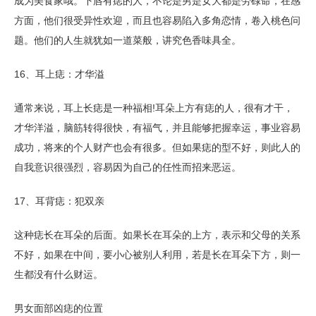
成为美食家哦。下唇有痣的人，不论是男是女大都是劳碌命，在感
方面，他们很受异性欢迎，而且也容易陷入多角恋情，卷入桃色问
题。他们的人生就犹如一道菜般，讲究色香味具全。
16、耳上痣：才华溢
通常来说，耳上长痣是一种福相!耳朵上方有痣的人，很有才干，
才华洋溢，脑筋转得很快，有福气，并且能够把握幸运，事业容易
成功，将来的个人财产也会有很多。但如果痣的型不好，则此人的
自我意识很强烈，容易因为自己的任性而招来恶运。
17、耳背痣：犯双亲
这种痣长在耳朵的后面。如果长在耳朵的上方，表示和父母的关系
不好，如果在中间，要小心被别人利用，若是长在耳朵下方，则一
生都没有什么财运。
男女面部凶痣的位置