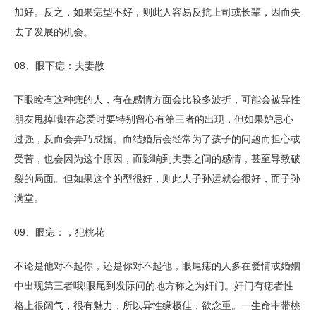
加好。反之，如果痣型不好，则此人容易反抗上司或长辈，因而失
去了发展的机会。
08、眼下痣：夫妻散
下眼睑有这种痣的人，有在感情方面会比较多波折，可能会被异性
朋友甩掉哦!在恋爱时要特别留心有第三者的出现，但如果妒忌心
过强，反而会弄巧成掘。而结婚后会经常为了孩子的问题而担心或
受苦，也会因为这个原因，而影响到夫妻之间的感情，甚至导致破
裂的局面。但如果这个的型很好，则此人子孙运就会很好，而子孙
满堂。
09、眼痣：，犯桃花
不论是他对不起你，还是你对不起他，眼尾痣的人多在爱情或婚姻
中出现第三者哦!眼尾到发际间的地方称之为奸门。奸门有痣者性
格上很阔气，很有魅力，所以异性缘极佳，欲念重。一生命中带桃