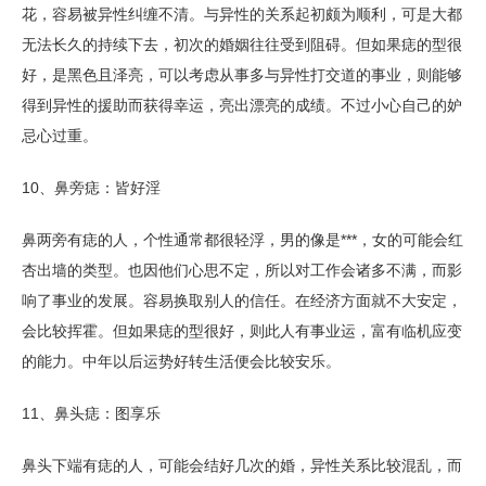
花，容易被异性纠缠不清。与异性的关系起初颇为顺利，可是大都
无法长久的持续下去，初次的婚姻往往受到阻碍。但如果痣的型很
好，是黑色且泽亮，可以考虑从事多与异性打交道的事业，则能够
得到异性的援助而获得幸运，亮出漂亮的成绩。不过小心自己的妒
忌心过重。
10、鼻旁痣：皆好淫
鼻两旁有痣的人，个性通常都很轻浮，男的像是***，女的可能会红
杏出墙的类型。也因他们心思不定，所以对工作会诸多不满，而影
响了事业的发展。容易换取别人的信任。在经济方面就不大安定，
会比较挥霍。但如果痣的型很好，则此人有事业运，富有临机应变
的能力。中年以后运势好转生活便会比较安乐。
11、鼻头痣：图享乐
鼻头下端有痣的人，可能会结好几次的婚，异性关系比较混乱，而