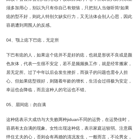
须多加用心，别以为只有你自己有烦恼，只把别人当做听筒!如果
痣的型不好，则此人特别欠缺实行力，又无法体会别人心思，因此
容易遭到周围人的反感。
04、颚上痣下巴痣，无定所
下巴有痣的人，如果这个痣并不是好的痣，也就是形状不良或是颜
色灰体，代表一生很不安定，若不是频频换工作，就是经常搬家，
居无定所。过了中年以后会发生挫折，而孩子的问题也需令人担
心。但如果痣型很好，则随着年龄的增长，生活会过得极为安定，
幸运也会降临，而且这种人的宅运也不错。
05、眉间痣：勿自满
这种痣表示大成功与大失败两种jiduan不同的运势，在运势佳时，
容易有太自满的现象。女性出现这种痣，表示家庭运较弱。注意覊
绊住丈夫的心，否则会有再婚的清况发生，一般而言，不论男女，