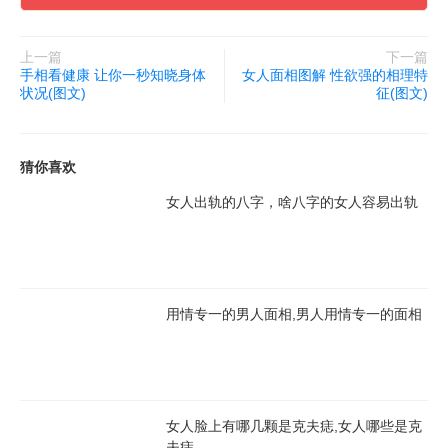
上一篇
下一篇
手相看健康 让你一秒知晓身体
女人面相图解 性欲强的相理特
状况(图文)
征(图文)
猜你喜欢
女人出轨的八字，啥八字的女人容易出轨
用情专一的男人面相,男人用情专一的面相
女人脸上有哪几颗是克夫痣,女人哪些是克
夫痣