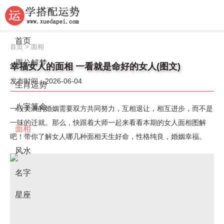
首页
首页
>
面相
周公解梦
幸福女人的面相 一看就是命好的女人(图文)
发布时间：2026-06-04
生肖运势
八字算命
一段美满的婚姻需要双方共同努力，互相退让，相互进步，而不是
一味的迁就。那么，快跟着大师一起来看看本期的女人面相图解
面相
吧！带你了解女人哪几种面相天生好命，性格纯良，婚姻幸福。
风水
名字
星座