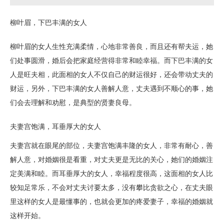
柳叶眉，下巴丰满的女人
柳叶眉的女人生性充满柔情，心地非常善良，而且还有帮夫运，她
们处事圆滑，婚后会把家庭经营得非常和睦幸福。而下巴丰满的女
人是旺夫相，此面相的女人不仅自己的财运很好，还会带动丈夫的
财运，另外，下巴丰满的女人善解人意，丈夫遇到不顺心的事，她
们会去理解和劝慰，是典型的贤妻良母。
夫妻宫饱满，耳垂厚大的女人
夫妻宫就在眼尾的部位，夫妻宫饱满丰隆的女人，非常有耐心，善
解人意，对婚姻很是看重，对丈夫更是无比的关心，她们的婚姻注
定美满和睦。而耳垂厚大的女人，幸福程度很高，这面相的女人比
较知足常乐，不会对丈夫讨要太多，没有攀比贪欲之心，在丈夫眼
里这样的女人是最懂事的，也就会更加的疼爱妻子，幸福的婚姻就
这样开始。