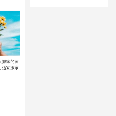
鼠人搬家的黄
2月适宜搬家