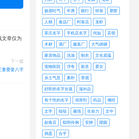
扬眉吐气
年庚
能行
研发
塑胶
人精
食品厂
时装店
龙虾
茶庄名字
手机店名字
何如
宾馆
载文章仅为
木材
酒厂
服装厂
大气磅礴
家居饰品
洗涤
制衣
文化底蕴
下一篇
宠物医院
浮夸
新意
爱女
正妻爱妾八字
乡土气息
素朴
景观
好听的名字女孩
滋补品
有个性的名字
润滑剂
药品
佛经
文学
哒哒
顽强
生命力
文中
副食店
聪明伶俐
安静
团圆
捣蛋
合乎