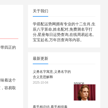
关于我们
学搭配运势网拥有专业的十二生肖,生
辰八字算命,姓名配对,免费测名字打
分,星座每日运势查询,在线周易起名,
宝宝起名,万年历查询等内容。
字带四正的
最新更新
义勇名字寓意,义勇名字的
含义意思解释
意味着这个
2025-10-04
space
度，容易取
看手相总结,看手相排毒