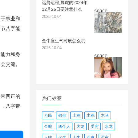
运势运程,属虎的2024年
12月26日要注意什么
space
2025-10-04
利于事业和
调节八字能
金牛座生气时该怎么哄
2025-10-04
病能力和身
space
聚会交流。
字带四正的
热门标签
中，八字带
万民
敬仰
土鸡
木鸡
木马
金蛇
四个人
火龙
受穷
水龙
人防
火牛
土牛
女真
冤家