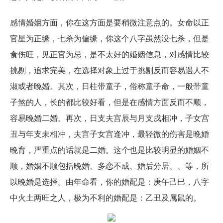
感情婚姻方面，你在这方面是要稍微注意点的。女命以正
官星为正缘，七杀为偏缘，你这个八字虽然没七杀，但是
食伤旺，见正官为忌，是不太好的婚姻信息，对感情比较
挑剔，追求完美，在选择对象上过于挑剔反而容易遇人不
淑或者晚婚。其次，日柱带童子，俗称童子命，一般带童
子煞的人，长的都比较好看，但是在感情方面反而不顺，
容易晚婚二婚。再次，日支夫宫辰与月支戌相冲，子女宫
丑与年支未相冲，夫宫子女宫逢冲，最轻微的伤害是晚婚
晚育，严重点的话就是二婚。这个也是比较明显的婚姻不
顺，婚姻不顺包括晚婚、多恋不成、婚后分居、、等，所
以晚婚是选择。由年命看，你的婚配是：庚午己巳，八字
中火土两旺之人，极为不利的婚配是：乙丑及属鼠的。