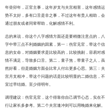
年癸卯年，正官主事，这年岁支与夫宫相害，这年感情运
势不太好，多有口舌是非之事，不过这年有贵人相助，会
通过朋友或者同辈帮助，化解感情不利。
总的来说，你这个八字感情方面还是要稍微注意点的，八
字中带三点不利婚姻的因素，第一：伤官见官，带这个信
息的女命，对婚姻要求是比较高的，比较挑剔，容易对感
情不满足，导致多口舌。第二，童子煞，带童子之人，虽
然好看，但是婚姻方面会比常人付出更多心思。第三：夫
宫月支相冲，带这个问题的话是比较明显的二婚信息，不
宜过早结婚。至少得明年。
调理建议：伤官见官，这个得靠你自己调节心态，实在不
行让家长多参考。第二个夫宫逢冲则可以用晚婚来化解。