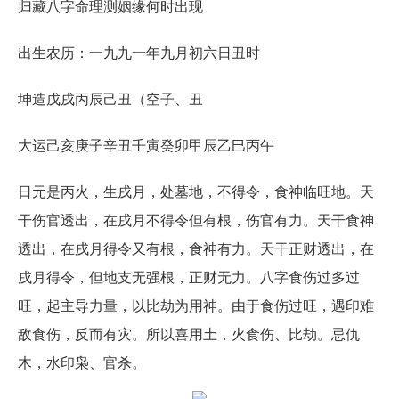
归藏八字命理测姻缘何时出现
出生农历：一九九一年九月初六日丑时
坤造戊戌丙辰己丑（空子、丑
大运己亥庚子辛丑壬寅癸卯甲辰乙巳丙午
日元是丙火，生戌月，处墓地，不得令，食神临旺地。天
干伤官透出，在戌月不得令但有根，伤官有力。天干食神
透出，在戌月得令又有根，食神有力。天干正财透出，在
戌月得令，但地支无强根，正财无力。八字食伤过多过
旺，起主导力量，以比劫为用神。由于食伤过旺，遇印难
敌食伤，反而有灾。所以喜用土，火食伤、比劫。忌仇
木，水印枭、官杀。