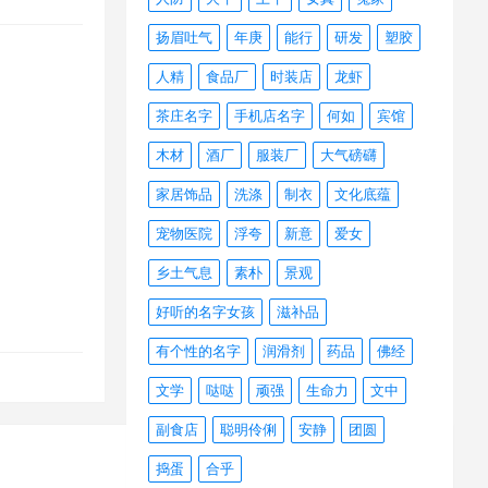
扬眉吐气
年庚
能行
研发
塑胶
人精
食品厂
时装店
龙虾
茶庄名字
手机店名字
何如
宾馆
木材
酒厂
服装厂
大气磅礴
家居饰品
洗涤
制衣
文化底蕴
宠物医院
浮夸
新意
爱女
乡土气息
素朴
景观
好听的名字女孩
滋补品
有个性的名字
润滑剂
药品
佛经
文学
哒哒
顽强
生命力
文中
副食店
聪明伶俐
安静
团圆
捣蛋
合乎