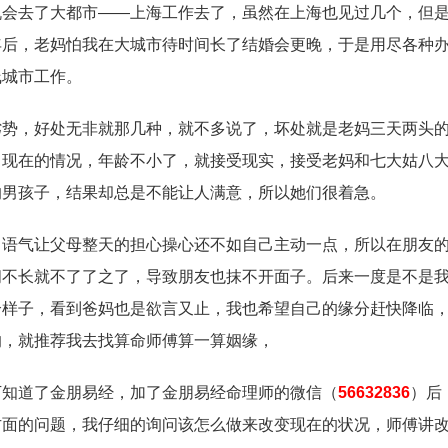
去了大都市——上海工作去了，虽然在上海也见过几个，但是
年后，老妈怕我在大城市待时间长了结婚会更晚，于是用尽各种
线城市工作。
，好处无非就那几种，就不多说了，坏处就是老妈三天两头的
己现在的情况，年龄不小了，就接受现实，接受老妈和七大姑八
的男孩子，结果却总是不能让人满意，所以她们很着急。
气让父母整天的担心操心还不如自己主动一点，所以在朋友的
间不长就不了了之了，导致朋友也抹不开面子。后来一度是不是
个样子，看到爸妈也是欲言又止，我也希望自己的缘分赶快降临
的，就推荐我去找算命师傅算一算姻缘，
道了金朋易经，加了金朋易经命理师的微信（
56632836
）后
方面的问题，我仔细的询问该怎么做来改变现在的状况，师傅讲