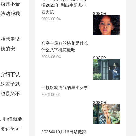
感觉不合
招2020年 刚出生婴儿小
名男孩
space
办法劝服我
2026-06-04
相亲电话
八字中最好的桃花是什么
大姨的安
什么八字桃花最旺
2026-06-04
space
介绍下认
我这辈子就
一顿饭就消气的星座女票
，也是急不
2026-06-04
space
，师傅就要
改变运势可
2023年10月16日是搬家