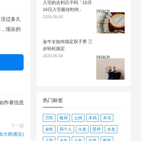
入宅的吉利日子吗「10月
16日入宅最佳时间」
space
2026-06-04
没过多久
来，现在的
金牛女如何搞定双子男 三
步轻松搞定
2026-06-04
space
热门标签
如作者信息
万民
敬仰
土鸡
木鸡
木马
下一篇
金蛇
四个人
火龙
受穷
水龙
命大师(图文)
人防
火牛
土牛
女真
冤家