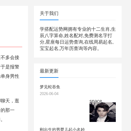
关于我们
学搭配运势网拥有专业的十二生肖,生
辰八字算命,姓名配对,免费测名字打
分,星座每日运势查询,在线周易起名,
宝宝起名,万年历查询等内容。
不多会接
行于是报警
最新更新
的单身男性
梦见蛇吞鱼
2026-06-04
聊天，逛
space
研的那一
季。
刚出生的男婴儿起小名妙