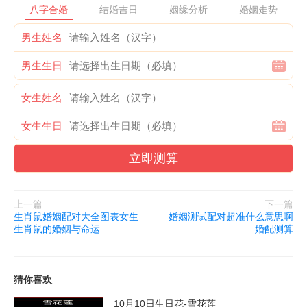
以八字测算未来姻缘的有价值 在于帮助人们更加理性地对待自己
八字合婚
结婚吉日
姻缘分析
婚姻走势
的感情生活。通过八字的分析,可以提前认识到自己未来的姻缘走
男生姓名
势,从而更好地规划自己的人生。在同时,也帮助人们在选择另一半
时更加谨慎,不盲目追求爱情,而是更加注重双方的相互适应与互
男生生日
补。
女生姓名
综上所述:看通过八字测算,可以清晰地认识到自己的命盘与另一半
女生生日
的性格特征 ,从而更好地选择伴侣。在同时,八字测算也帮助人们更
加理性地对待自己的感情生活,并为未来的婚姻做出更明智的决
立即测算
策。在寻找真爱的道路上,八字测算为我们提供了一种全新的视角
与思考方式,帮助我们找到与自己相互匹配的另一半。
上一篇
下一篇
生肖鼠婚姻配对大全图表女生
婚姻测试配对超准什么意思啊
生肖鼠的婚姻与命运
婚配测算
猜你喜欢
10月10日生日花-雪花莲