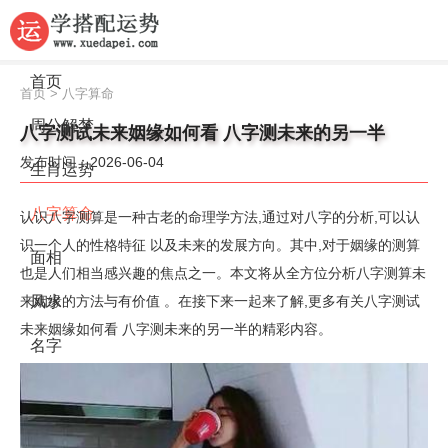
首页
首页
>
八字算命
周公解梦
八字测试未来姻缘如何看 八字测未来的另一半
发布时间：2026-06-04
生肖运势
八字算命
认识八字测算是一种古老的命理学方法,通过对八字的分析,可以认
识一个人的性格特征 以及未来的发展方向。其中,对于姻缘的测算
面相
也是人们相当感兴趣的焦点之一。本文将从全方位分析八字测算未
来姻缘的方法与有价值 。在接下来一起来了解,更多有关八字测试
风水
未来姻缘如何看 八字测未来的另一半的精彩内容。
名字
星座