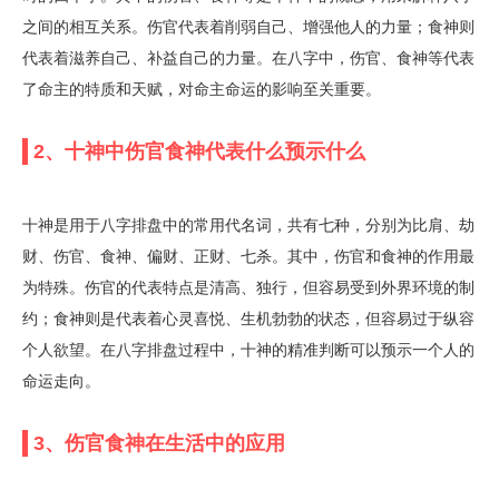
之间的相互关系。伤官代表着削弱自己、增强他人的力量；食神则
代表着滋养自己、补益自己的力量。在八字中，伤官、食神等代表
了命主的特质和天赋，对命主命运的影响至关重要。
2、十神中伤官食神代表什么预示什么
十神是用于八字排盘中的常用代名词，共有七种，分别为比肩、劫
财、伤官、食神、偏财、正财、七杀。其中，伤官和食神的作用最
为特殊。伤官的代表特点是清高、独行，但容易受到外界环境的制
约；食神则是代表着心灵喜悦、生机勃勃的状态，但容易过于纵容
个人欲望。在八字排盘过程中，十神的精准判断可以预示一个人的
命运走向。
3、伤官食神在生活中的应用