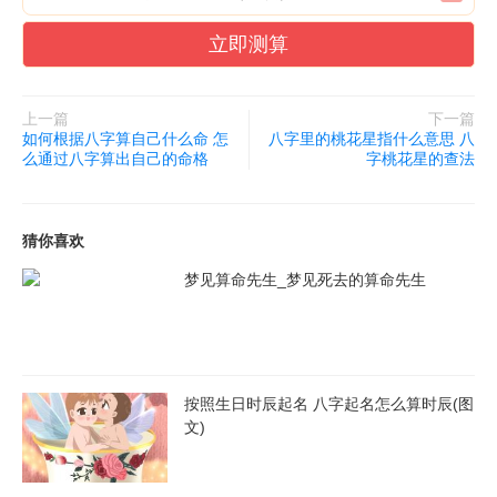
立即测算
上一篇
下一篇
如何根据八字算自己什么命 怎
八字里的桃花星指什么意思 八
么通过八字算出自己的命格
字桃花星的查法
猜你喜欢
梦见算命先生_梦见死去的算命先生
按照生日时辰起名 八字起名怎么算时辰(图
文)