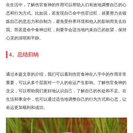
在生活中，了解伤官食神的作用可以帮助人们有效地调整自己的心
态和行为方式。比如说，若发现自己命中伤官过旺，就要努力去锻
炼自己的意志力和自制力，避免受外界环境和他人的影响而失去自
我。而若是命中食神过旺，则要学会适当地约束自己的欲望，保持
心灵的清明和平静。
4、总结归纳
通过本篇文章的介绍，我们可以看到伤官食神在八字中的作用非常
重要，可以从多个层面对一个人的命运产生影响。了解伤官食神的
含义，可以帮助我们更好地认识自己，了解自己的长处和不足。在
生活和事业中，也可以通过适当地调整自己的行为方式和心态，让
命运更加顺利和成功。