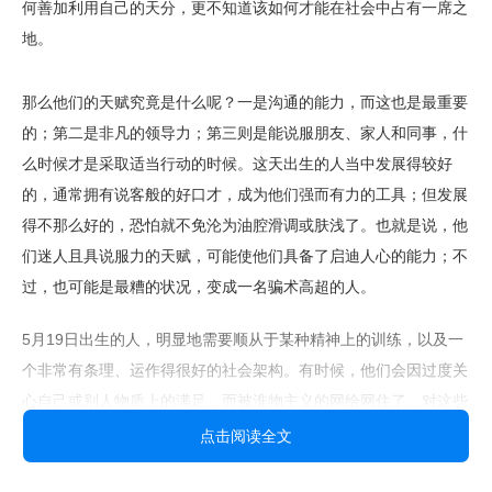
何善加利用自己的天分，更不知道该如何才能在社会中占有一席之
地。
那么他们的天赋究竟是什么呢？一是沟通的能力，而这也是最重要
的；第二是非凡的领导力；第三则是能说服朋友、家人和同事，什
么时候才是采取适当行动的时候。这天出生的人当中发展得较好
的，通常拥有说客般的好口才，成为他们强而有力的工具；但发展
得不那么好的，恐怕就不免沦为油腔滑调或肤浅了。也就是说，他
们迷人且具说服力的天赋，可能使他们具备了启迪人心的能力；不
过，也可能是最糟的状况，变成一名骗术高超的人。
5月19日出生的人，明显地需要顺从于某种精神上的训练，以及一
个非常有条理、运作得很好的社会架构。有时候，他们会因过度关
心自己或别人物质上的满足，而被淮物主义的网给网住了。对这些
来说，最困难的事就是要避免被绊住，才能保持行动的自由。所
点击阅读全文
以，如何同时拥有安定，又能维持自由之身，便是这些人生命中最