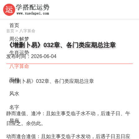
首页
首页
>
八字算命
周公解梦
《增删卜易》032章、各门类应期总注章
生肖运势
发布时间：2026-06-04
八字算命
面相
《增删卜易》032章、各门类应期总注章
风水
名字
静而逢值、逢冲：且如主事爻临子水不动，后逢子日、午
星座
日应之。余仿此。
动而逢合逢值：且如主事爻临子水发动，后遇子日丑日应