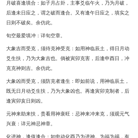
月破喜逢填合：如子月占卦，主事爻临午火，乃为月破，
后逢未日应之，谓之破而逢合。又有逢午日应之，填实之
日则不破矣。余仿此。
旬空最爱填冲：详旬空章。
大象吉而受克，须待克神受克：如用神临辰土，得日月动
爻生扶，乃为大象吉也。倘被寅卯克害，后逢申酉日，冲
克克神则吉。余仿此。
大象凶而受克，须防克者逢生：即如前说，用神临辰土，
既无日月动爻生扶，乃为大象凶也。再逢寅卯克制者，后
逢寅卯亥日则凶。
元神来助来扶，贵看用神衰旺：忌神来冲来克，须观元气
兴衰：详元神忌神章。
化进神，逢值逢合：如申动化酉乃为进神。为福为祸，有