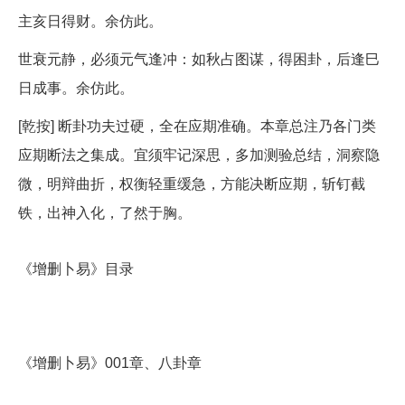
主亥日得财。余仿此。
世衰元静，必须元气逢冲：如秋占图谋，得困卦，后逢巳
日成事。余仿此。
[乾按] 断卦功夫过硬，全在应期准确。本章总注乃各门类
应期断法之集成。宜须牢记深思，多加测验总结，洞察隐
微，明辩曲折，权衡轻重缓急，方能决断应期，斩钉截
铁，出神入化，了然于胸。
《增删卜易》目录
《增删卜易》001章、八卦章