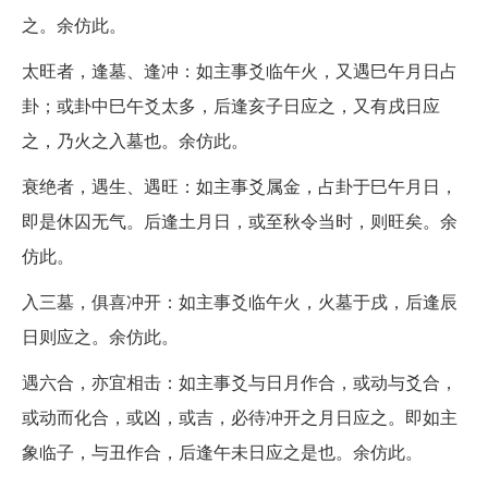
之。余仿此。
太旺者，逢墓、逢冲：如主事爻临午火，又遇巳午月日占
卦；或卦中巳午爻太多，后逢亥子日应之，又有戌日应
之，乃火之入墓也。余仿此。
衰绝者，遇生、遇旺：如主事爻属金，占卦于巳午月日，
即是休囚无气。后逢土月日，或至秋令当时，则旺矣。余
仿此。
入三墓，俱喜冲开：如主事爻临午火，火墓于戌，后逢辰
日则应之。余仿此。
遇六合，亦宜相击：如主事爻与日月作合，或动与爻合，
或动而化合，或凶，或吉，必待冲开之月日应之。即如主
象临子，与丑作合，后逢午未日应之是也。余仿此。