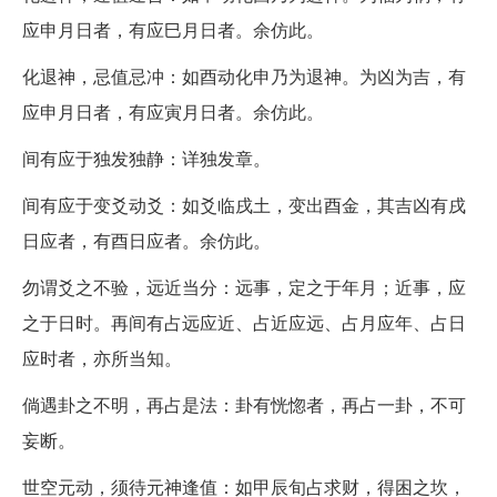
应申月日者，有应巳月日者。余仿此。
化退神，忌值忌冲：如酉动化申乃为退神。为凶为吉，有
应申月日者，有应寅月日者。余仿此。
间有应于独发独静：详独发章。
间有应于变爻动爻：如爻临戌土，变出酉金，其吉凶有戌
日应者，有酉日应者。余仿此。
勿谓爻之不验，远近当分：远事，定之于年月；近事，应
之于日时。再间有占远应近、占近应远、占月应年、占日
应时者，亦所当知。
倘遇卦之不明，再占是法：卦有恍惚者，再占一卦，不可
妄断。
世空元动，须待元神逢值：如甲辰旬占求财，得困之坎，