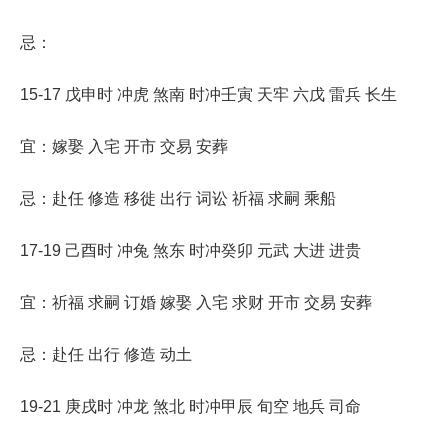
忌：
15-17 戊申时 冲虎 煞南 时冲壬寅 天牢 六戊 雷兵 长生
宜：嫁娶 入宅 开市 交易 安葬
忌：赴任 修造 移徙 出行 词讼 祈福 求嗣 乘船
17-19 己酉时 冲兔 煞东 时冲癸卯 元武 大进 进贵
宜：祈福 求嗣 订婚 嫁娶 入宅 求财 开市 交易 安葬
忌：赴任 出行 修造 动土
19-21 庚戌时 冲龙 煞北 时冲甲辰 旬空 地兵 司命