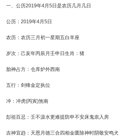
一、公历2019年4月5日是农历几月几日
公历：2019年4月5日
农历：农历三月初一星期五白羊座
岁次：己亥年丙辰月壬申日生肖：猪
胎神占方：仓库炉外西南
五行：剑锋金定执位
冲：冲虎(丙寅)煞南
彭祖百忌：壬不汲水更难提防申不安床鬼祟入房
吉神宜趋：天恩月德三合四相金匮除神时阴敬安鸣犬