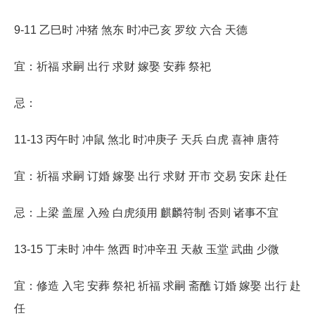
9-11 乙巳时 冲猪 煞东 时冲己亥 罗纹 六合 天德
宜：祈福 求嗣 出行 求财 嫁娶 安葬 祭祀
忌：
11-13 丙午时 冲鼠 煞北 时冲庚子 天兵 白虎 喜神 唐符
宜：祈福 求嗣 订婚 嫁娶 出行 求财 开市 交易 安床 赴任
忌：上梁 盖屋 入殓 白虎须用 麒麟符制 否则 诸事不宜
13-15 丁未时 冲牛 煞西 时冲辛丑 天赦 玉堂 武曲 少微
宜：修造 入宅 安葬 祭祀 祈福 求嗣 斋醮 订婚 嫁娶 出行 赴
任