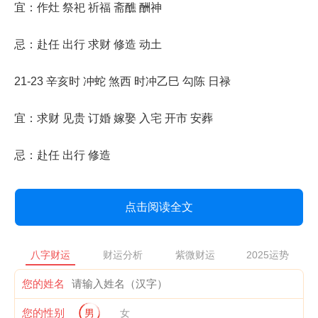
宜：作灶 祭祀 祈福 斋醮 酬神
忌：赴任 出行 求财 修造 动土
21-23 辛亥时 冲蛇 煞西 时冲乙巳 勾陈 日禄
宜：求财 见贵 订婚 嫁娶 入宅 开市 安葬
忌：赴任 出行 修造
点击阅读全文
八字财运
财运分析
紫微财运
2025运势
您的姓名
您的性别
男
女