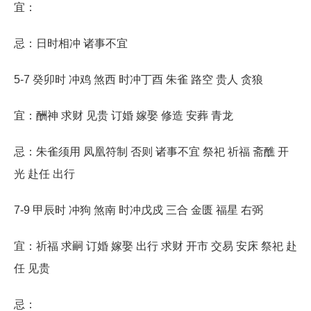
宜：
忌：日时相冲 诸事不宜
5-7 癸卯时 冲鸡 煞西 时冲丁酉 朱雀 路空 贵人 贪狼
宜：酬神 求财 见贵 订婚 嫁娶 修造 安葬 青龙
忌：朱雀须用 凤凰符制 否则 诸事不宜 祭祀 祈福 斋醮 开
光 赴任 出行
7-9 甲辰时 冲狗 煞南 时冲戊戍 三合 金匮 福星 右弼
宜：祈福 求嗣 订婚 嫁娶 出行 求财 开市 交易 安床 祭祀 赴
任 见贵
忌：