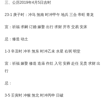
三、公历2019年4月5日吉时
23-1 庚子时：冲马 煞南 时冲甲午 地兵 三合 帝旺 青龙
宜：祈福 求嗣 订婚 嫁娶 出行 求财 开市 交易 安床
忌：修造 动土
1-3 辛丑时 冲羊 煞东 时冲乙未 水星 右弼 明堂
宜：祈福 嫁娶 修造 造庙 作灶 入宅 安葬 赴任 见贵 求财 出
行
忌：
3-5 壬寅时 冲猴 煞北 时冲丙申 日破