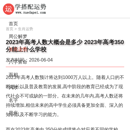
首页
首页
>
生肖运势
周公解梦
2023年高考人数大概会是多少 2023年高考350
分能上什么学校
生肖运势
发布时间：2026-06-04
八字算命
面相
2023年高考人数预计将达到1000万人以上。随着人口的不
断增长以及普及教育的发展,高中阶段的教育已经成为了现
风水
代社会不可或缺的一部分。在未来的几年内,高考人数还将
名字
持续增加,相信未来的高中学生必须具备更加全面、深入的
星座
知识以及不断学习的能力。
而在2023年高考中,350分的成绩将会对应着不同的学校。