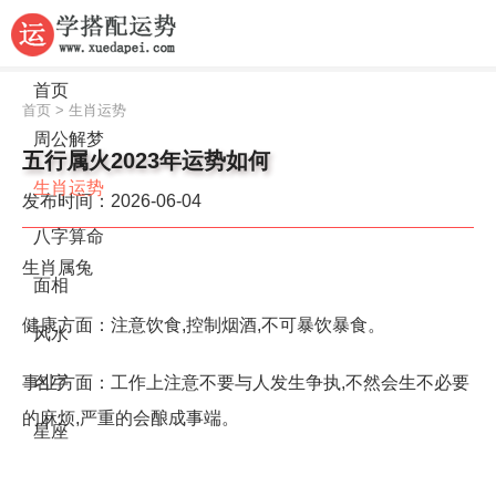
首页
首页
>
生肖运势
周公解梦
五行属火2023年运势如何
生肖运势
发布时间：2026-06-04
八字算命
生肖属兔
面相
健康方面：注意饮食,控制烟酒,不可暴饮暴食。
风水
事业方面：工作上注意不要与人发生争执,不然会生不必要
名字
的麻烦,严重的会酿成事端。
星座