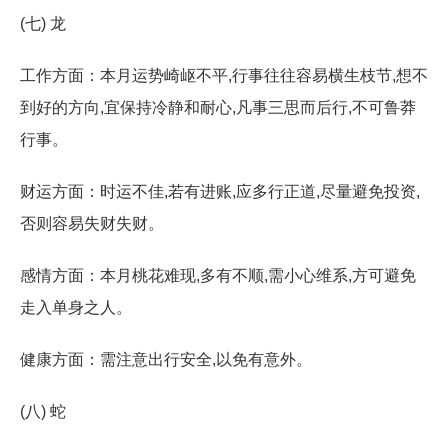
(七) 龙
工作方面：本月运势崎岖不平,行事往往容易横生枝节,想不
到好的方向,宜保持冷静和耐心,凡事三思而后行,不可鲁莽
行事。
财运方面：时运不佳,若有进账,应多行正道,尽量避免投资,
否则容易失财失财。
感情方面：本月桃花难现,多有不顺,需小心维系,方可避免
走入单身之人。
健康方面：需注意出行安全,以免有意外。
(八) 蛇