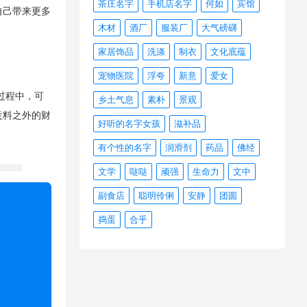
茶庄名字
手机店名字
何如
宾馆
自己带来更多
木材
酒厂
服装厂
大气磅礴
家居饰品
洗涤
制衣
文化底蕴
宠物医院
浮夸
新意
爱女
过程中，可
乡土气息
素朴
景观
意料之外的财
好听的名字女孩
滋补品
有个性的名字
润滑剂
药品
佛经
文学
哒哒
顽强
生命力
文中
副食店
聪明伶俐
安静
团圆
捣蛋
合乎