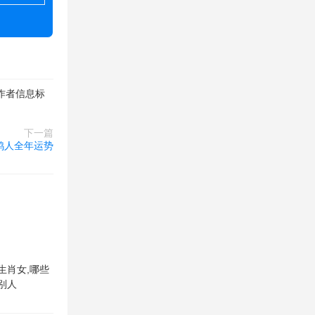
作者信息标
下一篇
3鸡人全年运势
生肖女,哪些
别人