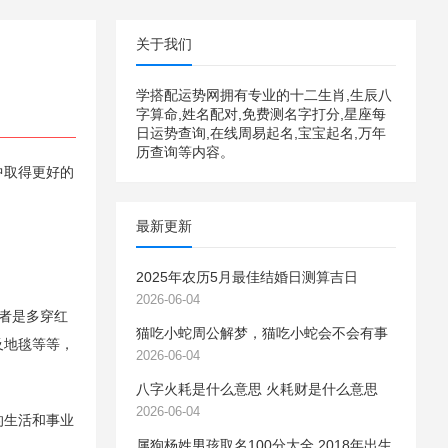
关于我们
学搭配运势网拥有专业的十二生肖,生辰八
字算命,姓名配对,免费测名字打分,星座每
日运势查询,在线周易起名,宝宝起名,万年
历查询等内容。
中取得更好的
最新更新
2025年农历5月最佳结婚日测算吉日
2026-06-04
者是多穿红
猫吃小蛇周公解梦，猫吃小蛇会不会有事
及地毯等等，
2026-06-04
八字火耗是什么意思 火耗财是什么意思
2026-06-04
的生活和事业
属狗杨姓男孩取名100分大全 2018年出生