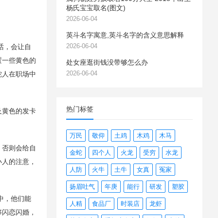
杨氏宝宝取名(图文)
2026-06-04
英斗名字寓意,英斗名字的含义意思解释
2026-06-04
话，会让自
置一些黄色的
处女座逛街钱没带够怎么办
2026-06-04
蛇人在职场中
热门标签
及黄色的发卡
万民
敬仰
土鸡
木鸡
木马
，否则会给自
金蛇
四个人
火龙
受穷
水龙
小人的注意，
人防
火牛
土牛
女真
冤家
扬眉吐气
年庚
能行
研发
塑胶
中，他们能
人精
食品厂
时装店
龙虾
够闪恋闪婚，