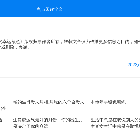
点击阅读全文
年的幸运颜色》版权归原作者所有，转载文章仅为传播更多信息之目的，如
改或删除，多谢。
202
蛇的生肖贵人属相,属蛇的六个合贵人
本命年手链兔编织
出生
合
生肖虎运气最好的月份，你的出生月
生活中总是在取悦别人的
份决定了你的命运
生肖女生活中总是在取悦