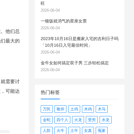
旺
2026-06-04
一顿饭就消气的星座女票
2026-06-04
实。他们总
2023年10月16日是搬家入宅的吉利日子吗
他们最大的
「10月16日入宅最佳时间」
2026-06-04
金牛女如何搞定双子男 三步轻松搞定
2026-06-04
中就需要讨
做，可能达
热门标签
万民
敬仰
土鸡
木鸡
木马
金蛇
四个人
火龙
受穷
水龙
人防
火牛
土牛
女真
冤家