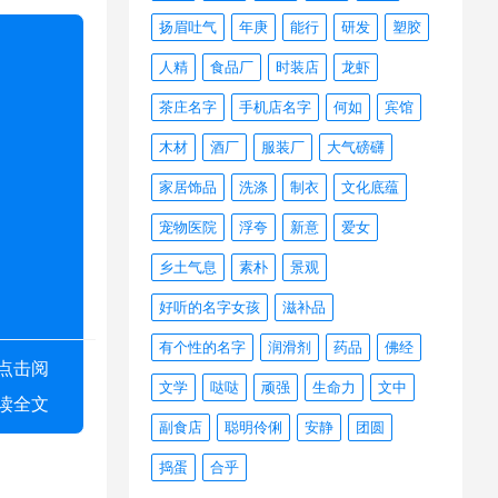
扬眉吐气
年庚
能行
研发
塑胶
人精
食品厂
时装店
龙虾
茶庄名字
手机店名字
何如
宾馆
木材
酒厂
服装厂
大气磅礴
家居饰品
洗涤
制衣
文化底蕴
宠物医院
浮夸
新意
爱女
乡土气息
素朴
景观
好听的名字女孩
滋补品
有个性的名字
润滑剂
药品
佛经
点击阅
文学
哒哒
顽强
生命力
文中
读全文
副食店
聪明伶俐
安静
团圆
捣蛋
合乎