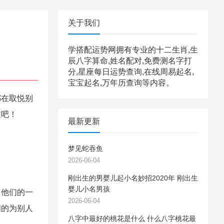
关于我们
学搭配运势网拥有专业的十二生肖,生
辰八字算命,姓名配对,免费测名字打
分,星座每日运势查询,在线周易起名,
宝宝起名,万年历查询等内容。
都在取悦别
谁吧！
最新更新
梦见蛇吞鱼
2026-06-04
刚出生的男婴儿起小名妙招2020年 刚出生
婴儿小名男孩
。他们的一
2026-06-04
闻的为别人
八字中最好的桃花是什么 什么八字桃花最