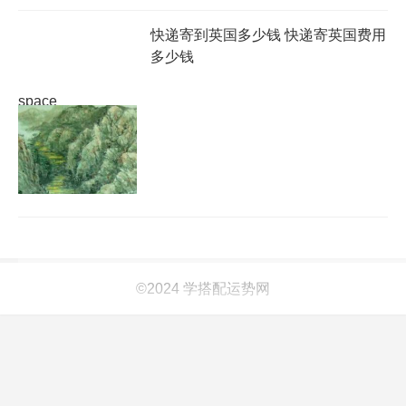
快递寄到英国多少钱 快递寄英国费用
多少钱
space
©2024 学搭配运势网