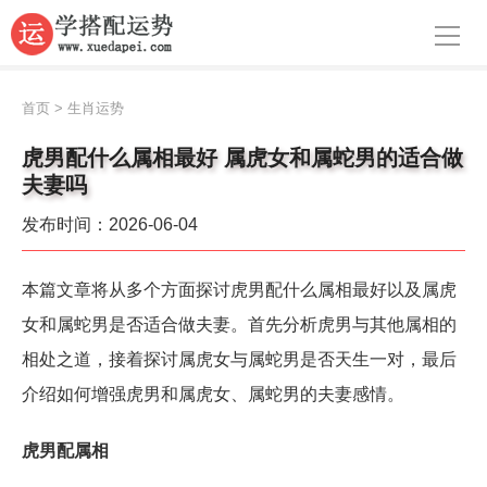
导航
首页
首页
>
生肖运势
周公解梦
虎男配什么属相最好 属虎女和属蛇男的适合做
夫妻吗
生肖运势
发布时间：2026-06-04
八字算命
面相
本篇文章将从多个方面探讨虎男配什么属相最好以及属虎
女和属蛇男是否适合做夫妻。首先分析虎男与其他属相的
风水
相处之道，接着探讨属虎女与属蛇男是否天生一对，最后
名字
介绍如何增强虎男和属虎女、属蛇男的夫妻感情。
星座
虎男配属相