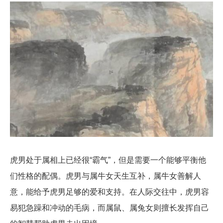
虎男处于属相上已经很“霸气”，但是需要一个能够平衡他
们性格的配偶。虎男与属牛女天生互补，属牛女善解人
意，能给予虎男足够的爱和支持。在人际交往中，虎男容
易犯急躁和冲动的毛病，而属鼠、属兔女则擅长发挥自己