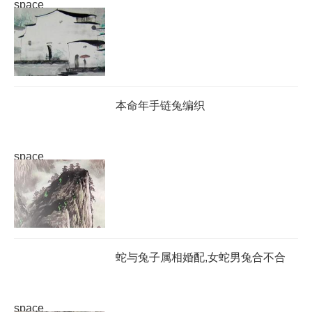
space
本命年手链兔编织
space
蛇与兔子属相婚配,女蛇男兔合不合
space