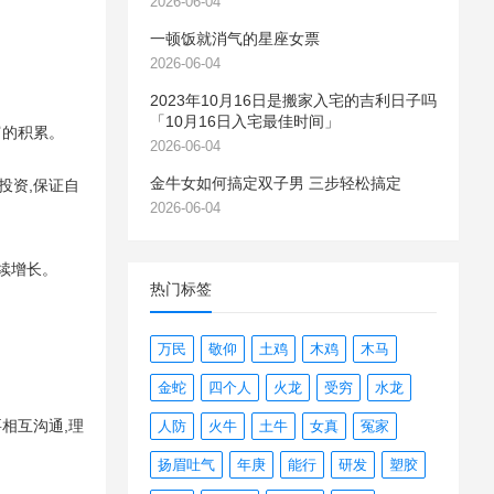
2026-06-04
一顿饭就消气的星座女票
2026-06-04
2023年10月16日是搬家入宅的吉利日子吗
「10月16日入宅最佳时间」
富的积累。
2026-06-04
金牛女如何搞定双子男 三步轻松搞定
投资,保证自
2026-06-04
持续增长。
热门标签
万民
敬仰
土鸡
木鸡
木马
金蛇
四个人
火龙
受穷
水龙
相互沟通,理
人防
火牛
土牛
女真
冤家
扬眉吐气
年庚
能行
研发
塑胶