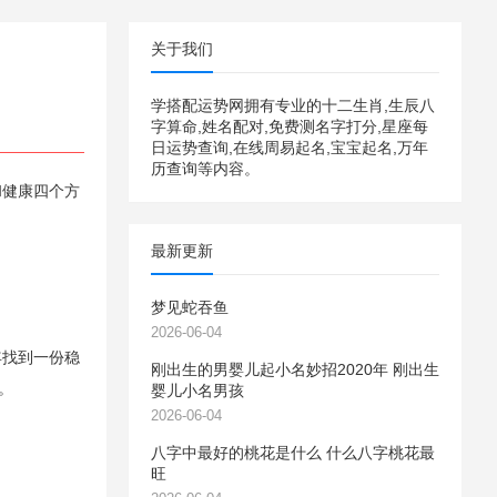
关于我们
学搭配运势网拥有专业的十二生肖,生辰八
字算命,姓名配对,免费测名字打分,星座每
日运势查询,在线周易起名,宝宝起名,万年
历查询等内容。
和健康四个方
最新更新
梦见蛇吞鱼
2026-06-04
年找到一份稳
刚出生的男婴儿起小名妙招2020年 刚出生
。
婴儿小名男孩
2026-06-04
八字中最好的桃花是什么 什么八字桃花最
旺