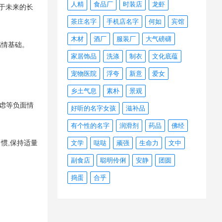
人精
食品厂
时装店
龙虾
眼于未来的长
茶庄名字
手机店名字
何如
宾馆
木材
酒厂
服装厂
大气磅礴
感情基础。
家居饰品
洗涤
制衣
文化底蕴
宠物医院
浮夸
新意
爱女
乡土气息
素朴
景观
虑等负面情
好听的名字女孩
滋补品
有个性的名字
润滑剂
药品
佛经
惯,保持适量
文学
哒哒
顽强
生命力
文中
副食店
聪明伶俐
安静
团圆
捣蛋
合乎