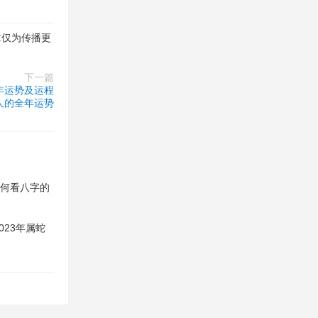
章仅为传播更
下一篇
3年运势及运程
马人的全年运势
如何看八字的
023年属蛇