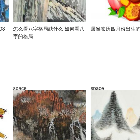
08
怎么看八字格局缺什么 如何看八
属猴农历四月份出生
字的格局
space
space