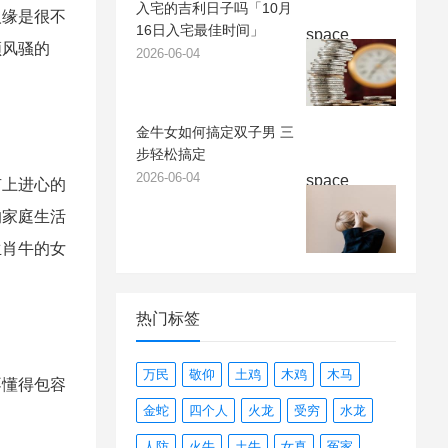
入宅的吉利日子吗「10月
人缘是很不
16日入宅最佳时间」
space
领风骚的
2026-06-04
金牛女如何搞定双子男 三
步轻松搞定
2026-06-04
space
上进心的
的家庭生活
生肖牛的女
热门标签
万民
敬仰
土鸡
木鸡
木马
懂得包容
金蛇
四个人
火龙
受穷
水龙
。
人防
火牛
土牛
女真
冤家