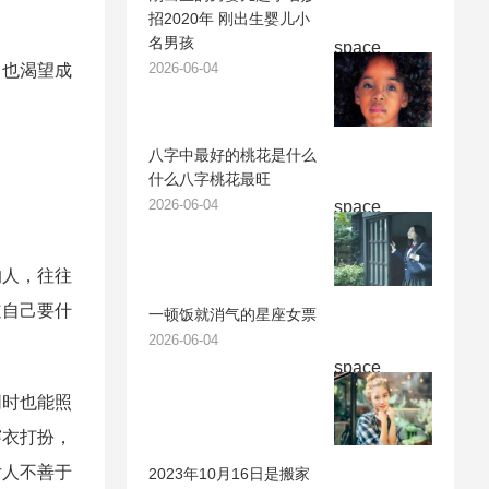
招2020年 刚出生婴儿小
名男孩
space
2026-06-04
也渴望成
八字中最好的桃花是什么
什么八字桃花最旺
2026-06-04
space
人，往往
道自己要什
一顿饭就消气的星座女票
2026-06-04
space
时也能照
穿衣打扮，
女人不善于
2023年10月16日是搬家