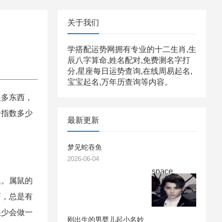
关于我们
学搭配运势网拥有专业的十二生肖,生
辰八字算命,姓名配对,免费测名字打
分,星座每日运势查询,在线周易起名,
宝宝起名,万年历查询等内容。
多东西，
分指数多少
最新更新
梦见蛇吞鱼
2026-06-04
space
。属鼠的
巧，总是有
很少会做一
刚出生的男婴儿起小名妙