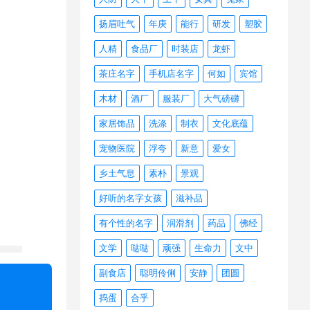
扬眉吐气
年庚
能行
研发
塑胶
人精
食品厂
时装店
龙虾
茶庄名字
手机店名字
何如
宾馆
木材
酒厂
服装厂
大气磅礴
家居饰品
洗涤
制衣
文化底蕴
宠物医院
浮夸
新意
爱女
乡土气息
素朴
景观
好听的名字女孩
滋补品
有个性的名字
润滑剂
药品
佛经
文学
哒哒
顽强
生命力
文中
副食店
聪明伶俐
安静
团圆
捣蛋
合乎