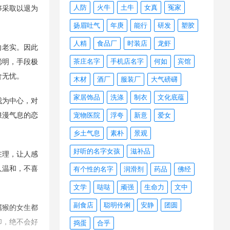
人防
火牛
土牛
女真
冤家
够采取以退为
扬眉吐气
年庚
能行
研发
塑胶
人精
食品厂
时装店
龙虾
向老实。因此
茶庄名字
手机店名字
何如
宾馆
聪明，手段极
食无忧。
木材
酒厂
服装厂
大气磅礴
家居饰品
洗涤
制衣
文化底蕴
我为中心，对
浪漫气息的恋
宠物医院
浮夸
新意
爱女
乡土气息
素朴
景观
好听的名字女孩
滋补品
在理，让人感
人温和，不喜
有个性的名字
润滑剂
药品
佛经
文学
哒哒
顽强
生命力
文中
副食店
聪明伶俐
安静
团圆
属猴的女生都
印，绝不会好
捣蛋
合乎