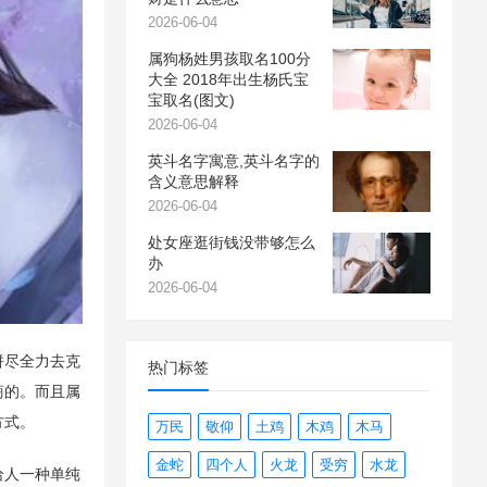
2026-06-04
属狗杨姓男孩取名100分
大全 2018年出生杨氏宝
宝取名(图文)
2026-06-04
英斗名字寓意,英斗名字的
含义意思解释
2026-06-04
处女座逛街钱没带够怎么
办
2026-06-04
拼尽全力去克
热门标签
商的。而且属
方式。
万民
敬仰
土鸡
木鸡
木马
金蛇
四个人
火龙
受穷
水龙
给人一种单纯