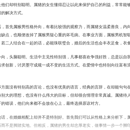
上他们却特别聪明。属猪的女生懂得忍让以此来保护自己的利益，常常能
错的解决方式。
话，首先属猴男性格外向，有着比较强的观察力，而属猪女温柔善良，内
的缺点，也顺便改掉了属猴男疑心重的坏毛病。在事业方面，属猴男机智
，若二人结合在一起的话，必能珠联璧合，婚后的生活也会丰衣足食，衣
外向，头脑聪明。生活中主见性特别强，凡事都喜欢争强好胜，总是以自
追求创新，讨厌墨守成规一成不变的生活方式。在爱情中也特别向往富有
事方面没有特别高的言论，也没有优美的语言，经典的言辞，在却能句句
特别大的理想，也没有什么伟大的目标，但却很合情理非常真诚。属猪待
下的错误，他们向来都不会放在心上，最终选择原谅对方。
的话，在婚姻相配上却并不是特别好。首先我们可以从性格上来分析下，
巧而不是脚踏实地。但相反，属猪的男生却忠厚老实，做事情一步一个脚