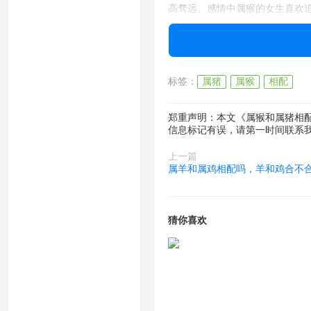
高骛远。感情中属猴的女生喜欢
生观还是价值观方面，都存在很
属鼠和属虎相配吗，鼠和虎合不
标签：
属猪
属猴
相配
郑重声明：本文《属猴和属猪相
信息标记有误，请第一时间联系
属鼠和属龙相配吗，鼠和龙合不
上一篇
属羊和属鸡相配吗，羊和鸡合不
属鼠和属牛相配吗，鼠和牛合不
猜你喜欢
属鼠和属鼠相配吗，鼠和鼠合不