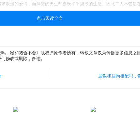
追求浪漫的爱情，而属猪的男生却喜欢平平淡淡的生活。因此二人不管是
大差别，在一起后不会有太多共同爱好和语言，生活也变得很无趣。
点击阅读全文
合
配吗，猴和猪合不合》版权归原作者所有，转载文章仅为传播更多信息之
我们修改或删除，多谢。
合
合
属猴和属狗相配吗，
合
合