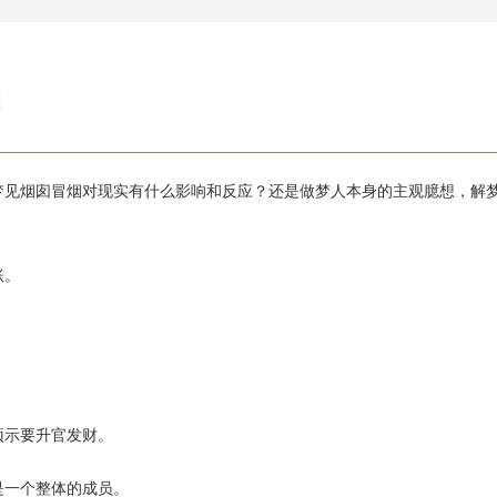
烟囱冒烟对现实有什么影响和反应？还是做梦人本身的主观臆想，解
账。
。
示要升官发财。
一个整体的成员。