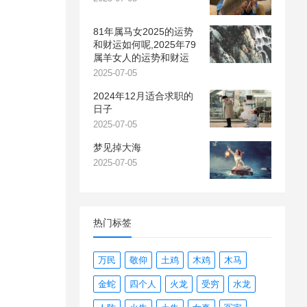
81年属马女2025的运势
和财运如何呢,2025年79
属羊女人的运势和财运
2025-07-05
2024年12月适合求职的
日子
2025-07-05
梦见掉大海
2025-07-05
热门标签
万民
敬仰
土鸡
木鸡
木马
金蛇
四个人
火龙
受穷
水龙