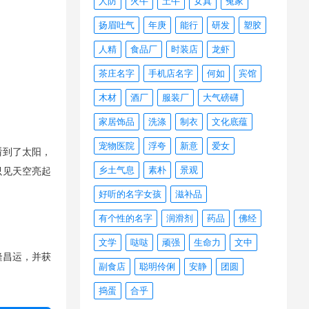
人防
火牛
土牛
女真
冤家
扬眉吐气
年庚
能行
研发
塑胶
人精
食品厂
时装店
龙虾
茶庄名字
手机店名字
何如
宾馆
木材
酒厂
服装厂
大气磅礴
家居饰品
洗涤
制衣
文化底蕴
宠物医院
浮夸
新意
爱女
看到了太阳，
乡土气息
素朴
景观
只见天空亮起
好听的名字女孩
滋补品
有个性的名字
润滑剂
药品
佛经
文学
哒哒
顽强
生命力
文中
隆昌运，并获
副食店
聪明伶俐
安静
团圆
捣蛋
合乎