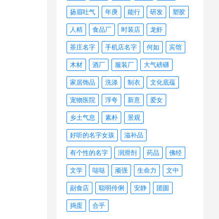
扬眉吐气
年庚
能行
研发
塑胶
人精
食品厂
时装店
龙虾
茶庄名字
手机店名字
何如
宾馆
木材
酒厂
服装厂
大气磅礴
家居饰品
洗涤
制衣
文化底蕴
宠物医院
浮夸
新意
爱女
乡土气息
素朴
景观
好听的名字女孩
滋补品
有个性的名字
润滑剂
药品
佛经
文学
哒哒
顽强
生命力
文中
副食店
聪明伶俐
安静
团圆
捣蛋
合乎