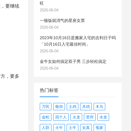
旺
，要继续
2026-06-04
一顿饭就消气的星座女票
2026-06-04
2023年10月16日是搬家入宅的吉利日子吗
「10月16日入宅最佳时间」
2026-06-04
金牛女如何搞定双子男 三步轻松搞定
2026-06-04
方，要多
热门标签
万民
敬仰
土鸡
木鸡
木马
金蛇
四个人
火龙
受穷
水龙
人防
火牛
土牛
女真
冤家