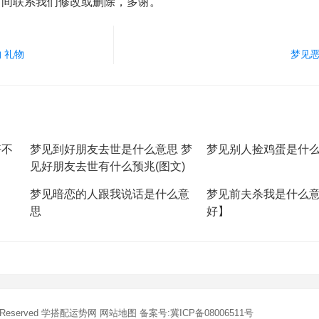
时间联系我们修改或删除，多谢。
 礼物
梦见恶
好不
梦见到好朋友去世是什么意思 梦
梦见别人捡鸡蛋是什
见好朋友去世有什么预兆(图文)
梦见暗恋的人跟我说话是什么意
梦见前夫杀我是什么
思
好】
s Reserved
学搭配运势网
网站地图
备案号:冀ICP备08006511号