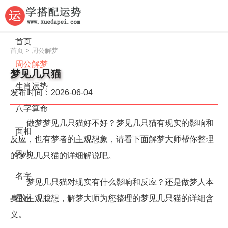
首页
首页
>
周公解梦
周公解梦
梦见几只猫
生肖运势
发布时间：2026-06-04
八字算命
做梦梦见几只猫好不好？梦见几只猫有现实的影响和
面相
反应，也有梦者的主观想象，请看下面解梦大师帮你整理
风水
的梦见几只猫的详细解说吧。
名字
梦见几只猫对现实有什么影响和反应？还是做梦人本
身的主观臆想，解梦大师为您整理的梦见几只猫的详细含
星座
义。