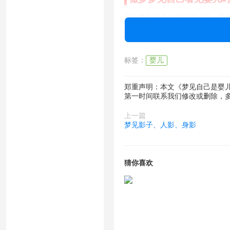
孕妇梦到孩子在正常不过了。其
大眼睛帅帅的男孩，隔着窗户看
梦里出现你的父亲和他的朋友，
标签：
婴儿
人家的，这其实反应的是你内心
些可能仅仅是自己某一时刻的一
郑重声明：本文《梦见自己是婴
道。还有其实完全没必要想那么
第一时间联系我们修改或删除，
上一篇
梦见影子、人影、身影
猜你喜欢