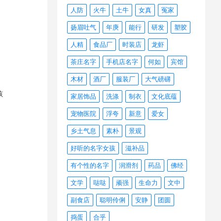
人防
火牛
土牛
女真
冤家
扬眉吐气
年庚
能行
研发
塑胶
人精
食品厂
时装店
龙虾
茶庄名字
手机店名字
何如
宾馆
木材
酒厂
服装厂
大气磅礴
孩
家居饰品
洗涤
制衣
文化底蕴
宠物医院
浮夸
新意
爱女
乡土气息
素朴
景观
好听的名字女孩
滋补品
有个性的名字
润滑剂
药品
佛经
文学
哒哒
顽强
生命力
文中
副食店
聪明伶俐
安静
团圆
捣蛋
合乎