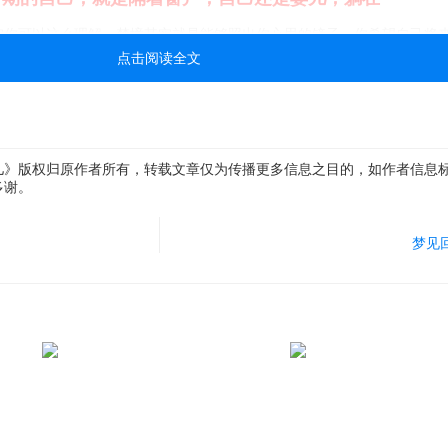
实你可以这么理解，梦境其实就是能够照出你心思的镜子。你希望自己将
点击阅读全文
雨不过是个幌子，真正的含义就是还未降生的意思，隔着窗子不就是还没
这或许说明你希望孩子将来能像你的父亲一样如何如何。梦里感觉孩子不
有疑问，就是担心自己将来生的孩子跟你预期的不一样，怀疑自己没有那
个小小的思绪，结果就造就了这个梦。没什么的，别想那么多了，好好养
儿》版权归原作者所有，转载文章仅为传播更多信息之目的，如作者信息
多，过早的给自己一个预期不是什么好事，不如顺其自然，你会满意的！
多谢。
梦见