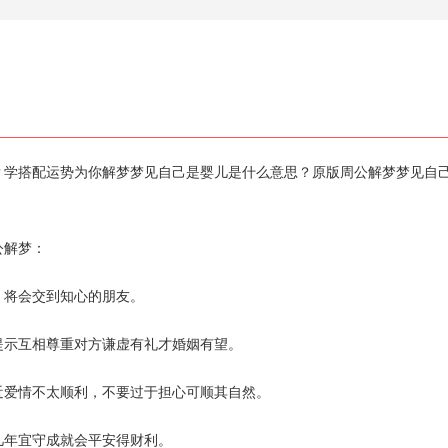
？学搭配运势为你解梦梦见自己是婴儿是什么意思？原版周公解梦梦见自
公解梦：
，将会交到知心的朋友。
提示互相尊重对方谦虚有礼才婚姻有望。
近爱情不太顺利，不要过于担心可顺其自然。
几年宜守成就会平安得财利。