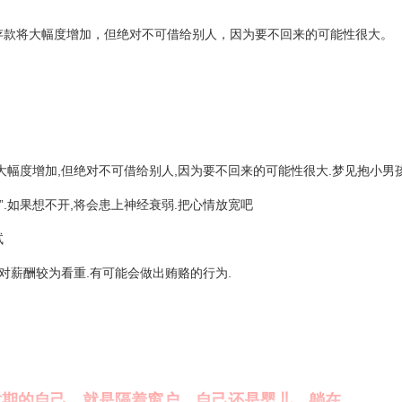
存款将大幅度增加，但绝对不可借给别人，因为要不回来的可能性很大。
大幅度增加,但绝对不可借给别人,因为要不回来的可能性很大.梦见抱小男
”.如果想不开,将会患上神经衰弱.把心情放宽吧
试
,对薪酬较为看重.有可能会做出贿赂的行为.
时期的自己，就是隔着窗户，自己还是婴儿，躺在