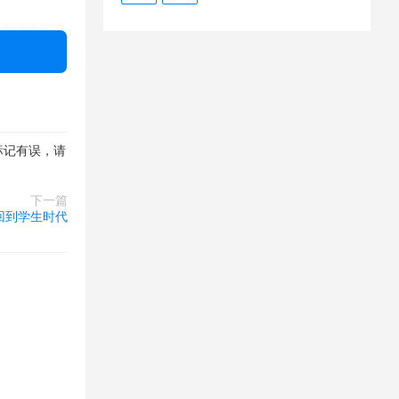
来能生个可爱
有到户外吗。
是自己的像别
么好的命。这
好身体才是王
标记有误，请
下一篇
回到学生时代