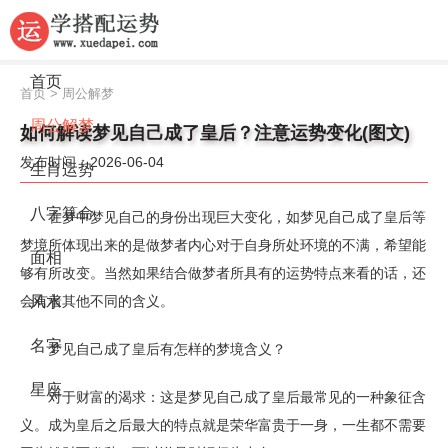
首页
首页
>
周公解梦
周公解梦
如何解读梦见自己成了皇后？注意运势变化(图文)
发布时间：2026-06-04
生肖运势
八字算命
在梦中梦见自己的身份出现巨大变化，如梦见自己成了皇后等
梦境所体现出来的是做梦者内心对于自身所处环境的不满，希望能
面相
够有所改变。当然如果结合做梦者所具有的运势特点来看的话，还
会有着其他不同的含义。
风水
名字
梦见自己成了皇后有怎样的梦境含义？
星座
对于财富的渴求：这是梦见自己成了皇后最常见的一种象征含
义。成为皇后之后最大的特点就是荣华富贵于一身，一生都不需要