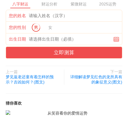
审视，如果存在无法挽回的情况倒不如果断出击，做出改变。
八字财运
财运分析
紫微财运
2025运势
还有一种可能就是因为梦者现实中对于古代宫廷剧的沉迷程度
您的姓名
过甚，以至于出现类似梦境。以上就是关于梦见自己成了皇后的简
您的性别
男
女
单介绍，希望能够帮助到各位朋友。（本文由学搭配网独家出品，
如无授权请勿转载！否则后果自负！）
出生日期
立即测算
上一篇
下一篇
梦见返老还童有着怎样的预
详细解读梦见红色的龙所具有
示？吉凶如何？(图文)
的象征意义(图文)
猜你喜欢
从笑容看你的爱情运势