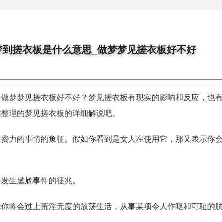
梦到搓衣板是什么意思_做梦梦见搓衣板好不好
梦梦见搓衣板好不好？梦见搓衣板有现实的影响和反应，也有
你整理的梦见搓衣板的详细解说吧。
力的事情的象征。假如你看到是女人在使用它，那又表示你会
发生尴尬事件的征兆。
将会过上荒淫无度的放荡生活，从事某项令人作呕和可耻的肮