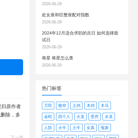
2026-06-29
处女座和巨蟹座配对指数
2026-06-29
2024年12月适合求职的吉日 如何选择面
试日
2026-06-29
将星 将星怎么查
2026-06-29
热门标签
万民
敬仰
土鸡
木鸡
木马
权归原作者
或删除，多
金蛇
四个人
火龙
受穷
水龙
人防
火牛
土牛
女真
冤家
下一篇