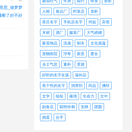
扬眉吐气
年庚
能行
研发
塑胶
意思_做梦梦
人精
食品厂
时装店
龙虾
腿断了好不好
茶庄名字
手机店名字
何如
宾馆
木材
酒厂
服装厂
大气磅礴
家居饰品
洗涤
制衣
文化底蕴
宠物医院
浮夸
新意
爱女
乡土气息
素朴
景观
好听的名字女孩
滋补品
有个性的名字
润滑剂
药品
佛经
文学
哒哒
顽强
生命力
文中
副食店
聪明伶俐
安静
团圆
捣蛋
合乎